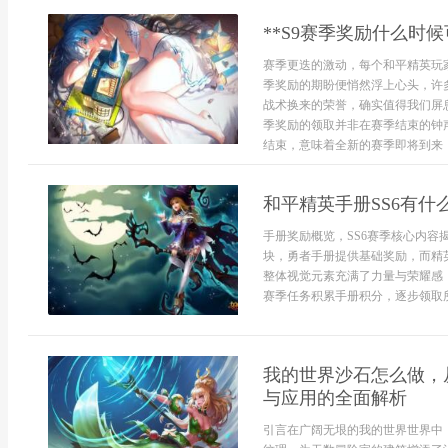
**S9赛季奖励什么时
赛季更迭的激动，每个和平精英玩
季奖励的期盼便悄然浮上心头，许
战术换来的荣誉，确实值得我们屏息
季奖励的领取并非在赛季结束的钟
结束，意味着全新的赛季即将到来，在
和平精英手册SS6有
手册奖励概览，SS6赛季核心内容
块，勇者手册提供基础奖励，而精
整体视觉元素充满了力量与荣耀感
赛季任务积累手册积分，逐步领取所有
我的世界沙石怎么做，
与应用的全面解析
引言在广阔无垠的我的世界世界中