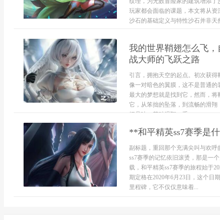
纹理，为无数冒险家的建筑增添了
玩家都会面临的课题，本文将从资
沙石的基础定义与特性沙石并非天然
我的世界鞘翅怎么飞，
战大师的飞跃之路
引言，拥抱天空的起点。初次获得
像一对暗色的翼膜，这不是普通的
最大的梦想就是找到它，然而，将
它，从笨拙的坠落，到流畅的滑翔
细品味。基础滑翔，重...
**和平精英ss7赛季
副标题，重回那个充满尖叫与欢呼
ss7赛季的记忆依旧滚烫，那是一
载，和平精英ss7赛季的旅程始于2
期定格在2020年6月23日，这
里程碑，它不仅仅意味着...