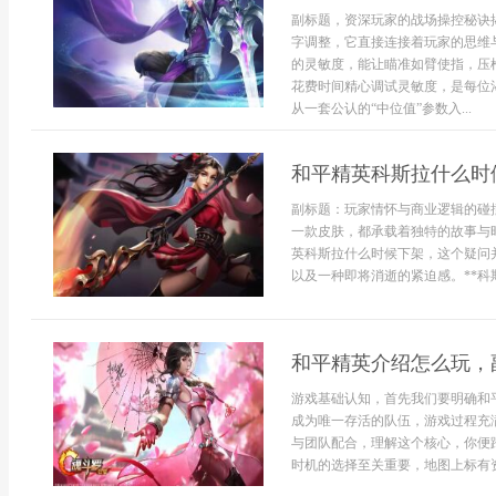
副标题，资深玩家的战场操控秘诀
字调整，它直接连接着玩家的思维
的灵敏度，能让瞄准如臂使指，压
花费时间精心调试灵敏度，是每位
从一套公认的“中位值”参数入...
和平精英科斯拉什么时
副标题：玩家情怀与商业逻辑的碰撞
一款皮肤，都承载着独特的故事与
英科斯拉什么时候下架，这个疑问
以及一种即将消逝的紧迫感。**科斯
和平精英介绍怎么玩，
游戏基础认知，首先我们要明确和
成为唯一存活的队伍，游戏过程充
与团队配合，理解这个核心，你便
时机的选择至关重要，地图上标有资