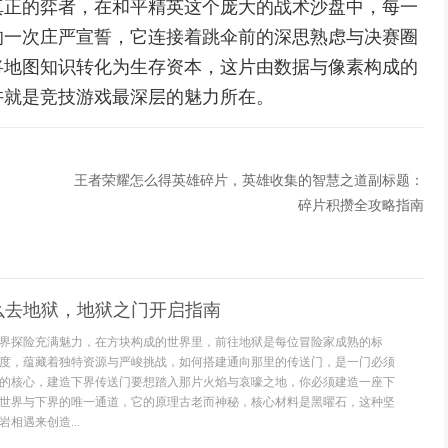
真正的弈者，在和平精英这个庞大的战术沙盘中，每一
的一次庄严宣誓，它连接着跳伞前的深思熟虑与决赛圈
将地图知识转化为生存资本，这片由数据与像素构成的
许就是竞技游戏最深层的魅力所在。
王者荣耀怎么得英雄碎片，英雄收集的智慧之道副标题：
碎片积攒全攻略指南
么去地狱，地狱之门开启指南
界探险充满魅力，在方块构成的世界里，前往地狱是每位冒险家成熟的标
度，蕴藏着独特资源与严峻挑战，如何搭建通向那里的传送门，是一门必须
的核心，建造下界传送门要想踏入那片火焰与哀嚎之地，你必须建造一座下
世界与下界的唯一通道，它的原理古老而神秘，核心材料是黑曜石，这种坚
相遇来创造...