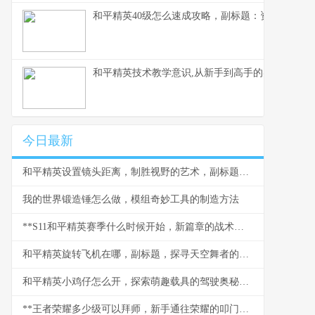
和平精英40级怎么速成攻略，副标题：资深玩家的
和平精英技术教学意识,从新手到高手的实战蜕变副
今日最新
和平精英设置镜头距离，制胜视野的艺术，副标题，从新手到大神的视角密钥
我的世界锻造锤怎么做，模组奇妙工具的制造方法
**S11和平精英赛季什么时候开始，新篇章的战术与期待**
和平精英旋转飞机在哪，副标题，探寻天空舞者的秘密坐标
和平精英小鸡仔怎么开，探索萌趣载具的驾驶奥秘，副标题，从获取到驰骋战场的全指南
**王者荣耀多少级可以拜师，新手通往荣耀的叩门砖**