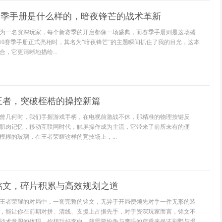
0赛季手册是什么样的，暗夜锋芒的战术革新
为一名资深玩家，每个新赛季的开启都像一场盛典，而赛季手册则是这场盛
s10赛季手册正式亮相时，其名为“暗夜锋芒”的主题瞬间抓住了我的目光，这本
，它更清晰地描绘...
王者，突破桎梏的操控新篇
曾几何时，我们手握游戏手柄，在电视前激战不休，那精准的物理按键反
肌肉记忆，移动互联网时代，触屏操作成为主流，它带来了前所未有的便
模糊的玻璃，在王者荣耀这样的竞技场上，...
铭文，碎片积累与高效规划之道
王者荣耀的对局中，一套完整的铭文，无异于开局便领先对手一件无形的装
，能让你在前期对拼、清线、支援上占据先手，对于资深玩家而言，铭文不
战术意图的体现，你想玩好李白，就需要纷争与鹰眼的穿透来保证刷野与爆