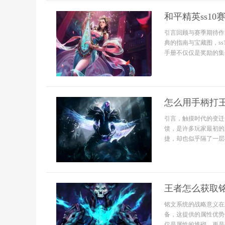
和平精英ss1
引言回顾与赛季期待作
典的指南与宝藏图，s
手册不仅仅是奖励的集合
怎么用手柄打
引言，触摸时代的变迁
馈，是许多玩家最初的
捷，却也似乎隔了一层
王者怎么获取
铭文系统的战略意义在
备，这提供的属性优势
仅是属性的堆砌，更是