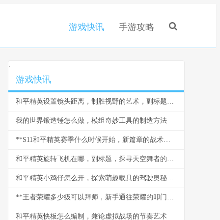
游戏快讯
手游攻略
.
游戏快讯
和平精英设置镜头距离，制胜视野的艺术，副标题，从新手到大神的视角密钥
我的世界锻造锤怎么做，模组奇妙工具的制造方法
**S11和平精英赛季什么时候开始，新篇章的战术与期待**
和平精英旋转飞机在哪，副标题，探寻天空舞者的秘密坐标
和平精英小鸡仔怎么开，探索萌趣载具的驾驶奥秘，副标题，从获取到驰骋战场的全指南
**王者荣耀多少级可以拜师，新手通往荣耀的叩门砖**
和平精英快板怎么编制，兼论虚拟战场的节奏艺术