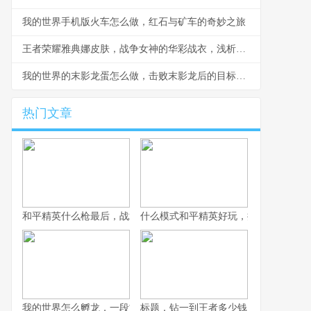
我的世界手机版火车怎么做，红石与矿车的奇妙之旅
王者荣耀雅典娜皮肤，战争女神的华彩战衣，浅析皮肤设计与实战体验
我的世界的末影龙蛋怎么做，击败末影龙后的目标蓝图
热门文章
和平精英什么枪最后，战术博弈与心理博弈的终极考验
什么模式和平精英好玩，探寻战术竞技
我的世界怎么孵龙，一段古老传说的复苏之旅
标题，钻一到王者多少钱，一场段位攀