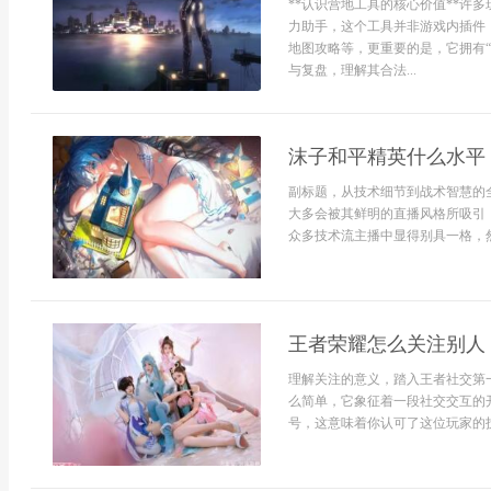
**认识营地工具的核心价值**许
力助手，这个工具并非游戏内插件
地图攻略等，更重要的是，它拥有
与复盘，理解其合法...
沫子和平精英什么水平
副标题，从技术细节到战术智慧的
大多会被其鲜明的直播风格所吸引
众多技术流主播中显得别具一格，然.
王者荣耀怎么关注别人
理解关注的意义，踏入王者社交第
么简单，它象征着一段社交交互的
号，这意味着你认可了这位玩家的技