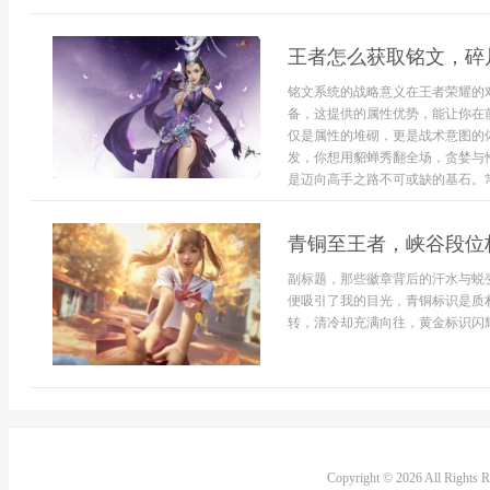
王者怎么获取铭文，碎
铭文系统的战略意义在王者荣耀的
备，这提供的属性优势，能让你在
仅是属性的堆砌，更是战术意图的
发，你想用貂蝉秀翻全场，贪婪与
是迈向高手之路不可或缺的基石。常规
青铜至王者，峡谷段位
副标题，那些徽章背后的汗水与蜕
便吸引了我的目光，青铜标识是质
转，清冷却充满向往，黄金标识闪耀
Copyright © 2026 All Rights