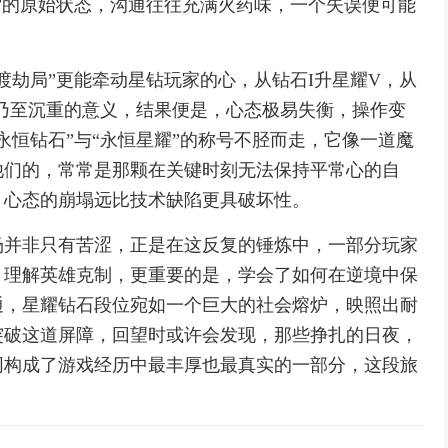
”的原始状态，沟通往往充满火药味，一个失误便可能
。
渡劫局”更能牵动星钻玩家的心，从钻石I升星耀V，从
乃至沉重的意义，结果便是，心态极易失衡，操作变
永恒钻石”与“永恒星耀”的称号不胫而走，它像一道魔
他们的，常常是那颗在关键时刻无法保持平常心的自
，心态的崩塌远比技术缺陷更具破坏性。
场并非只有苦涩，正是在这反复的锤炼中，一部分玩家
，理解英雄克制，更重要的是，学会了如何在逆境中保
通，星耀钻石段位宛如一个巨大的社会熔炉，映照出耐
突破这道屏障，回望时或许会发现，那些挣扎的日夜，
同构成了游戏经历中最丰厚也最真实的一部分，这段旅