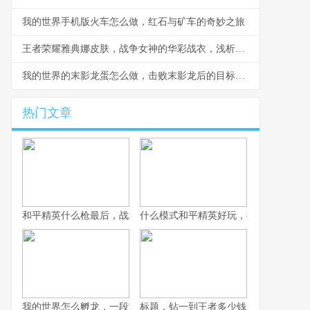
我的世界手机版火车怎么做，红石与矿车的奇妙之旅
王者荣耀雅典娜皮肤，战争女神的华彩战衣，浅析皮肤设计与实战体验
我的世界的末影龙蛋怎么做，击败末影龙后的目标蓝图
热门文章
和平精英什么枪最后，战术博弈与心理博弈的终极考验
什么模式和平精英好玩，探寻战术竞技
我的世界怎么孵龙，一段古老传说的复苏之旅
标题，钻一到王者多少钱，一场段位攀