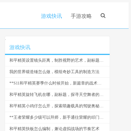
游戏快讯
手游攻略
.
游戏快讯
和平精英设置镜头距离，制胜视野的艺术，副标题，从新手到大神的视角密钥
我的世界锻造锤怎么做，模组奇妙工具的制造方法
**S11和平精英赛季什么时候开始，新篇章的战术与期待**
和平精英旋转飞机在哪，副标题，探寻天空舞者的秘密坐标
和平精英小鸡仔怎么开，探索萌趣载具的驾驶奥秘，副标题，从获取到驰骋战场的全指南
**王者荣耀多少级可以拜师，新手通往荣耀的叩门砖**
和平精英快板怎么编制，兼论虚拟战场的节奏艺术