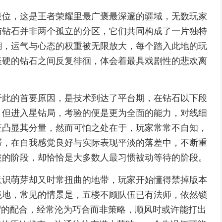
段位，这是王者荣耀里最广褒最深邃的疆域，无数玩家
与钻石并非两个孤立的分区，它们共同构成了一片独特
糊，运气与心态的权重被无限放大，每个踏入此地的玩
坚硬的钻石之间反复徘徊，体会着最具戏剧性的悲欢离
于此的首要原因，是技术到达了平台期，在钻石以下段
，但进入星钻局，考验的便是更为全面的能力，对线细
正凸显其分量，然而可怕之处在于，玩家常常不自知，
滞，在自我感觉良好与实际表现平淡的落差中，不断重
破的阶段，却恰恰是大多数人最习惯被动等待的阶段。
意识萌芽却又时常扭曲的地带，玩家开始懂得禁掉版本
境地，常见的情景是，五楼不顾队伍已有法师，依然锁
谓的配合，经常沦为巧合而非策略，顺风时或许能打出