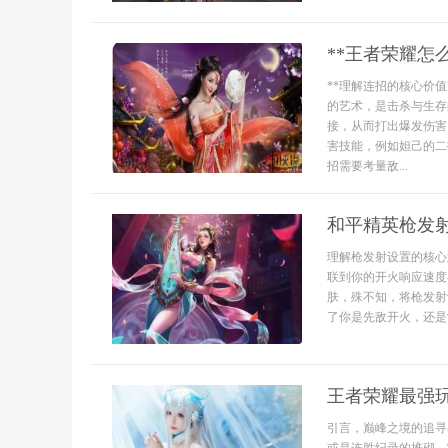
**王者荣耀怎
**理解连招的核心价
的艺术，是击杀与生存
接，从而打出爆发伤害
害技能，例如妲己的二
招需要考量敌...
和平精英枪发
理解枪发射设置的核心
联到你的开火响应速度
肤，殊不知，将枪发射
了你是先敌开火，还是
王者荣耀最强
引言，巅峰之境的追寻