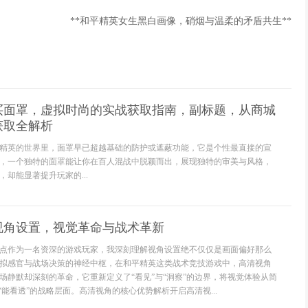
**和平精英女生黑白画像，硝烟与温柔的矛盾共生**
买面罩，虚拟时尚的实战获取指南，副标题，从商城
获取全解析
精英的世界里，面罩早已超越基础的防护或遮蔽功能，它是个性最直接的宣
，一个独特的面罩能让你在百人混战中脱颖而出，展现独特的审美与风格，
却能显著提升玩家的...
视角设置，视觉革命与战术革新
点作为一名资深的游戏玩家，我深刻理解视角设置绝不仅仅是画面偏好那么
拟感官与战场决策的神经中枢，在和平精英这类战术竞技游戏中，高清视角
场静默却深刻的革命，它重新定义了“看见”与“洞察”的边界，将视觉体验从简
“能看透”的战略层面。高清视角的核心优势解析开启高清视...