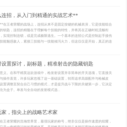
么连招，从入门到精通的实战艺术**
值**在王者荣耀的战场上，连招从来不是固定按键的机械表演，它是技能组合
的钥匙，连招的精髓在于理解每个技能的特性，并将其在正确时机流畅衔
，实现控制连锁，或是完成极限逃生。一个基本的连招公式是控制起手接伤
技能魅惑敌人，紧接三技能与一技能倾泻火力，但这仅仅是开始，真正的连
射设置探讨，副标题，精准射击的隐藏钥匙
意义。在和平精英这款游戏中，枪发射设置并非简单的开关选项，它直接关
与操作直觉，许多玩家忽视了这一基础设置，转而追求高级配件与枪械皮
设置调整至契合自己习惯的模式，才是提升战斗下限的关键第一步，它决定
沦为盒子。单发与全自动的发射模式选...
玩家，指尖上的战略艺术家
在王者荣耀的浩瀚世界里，最强玩家的称号，绝非仅仅是操作速度的炫耀，