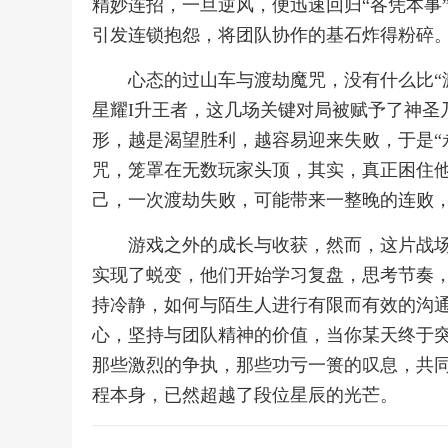
精妙连招，一旦逆风，便迅速回归“各凭本事
引发连锁抱怨，将团队协作的基石炸得粉碎
心态的过山车与渡劫魔咒，没有什么比“
星耀I升王者，这几场关键对局被赋予了神圣
形，越是渴望胜利，越容易迎来失败，于是“
咒，笼罩在无数玩家头顶，其实，真正困住
己，一次渡劫失败，可能带来一整晚的连败
游戏之外的成长与收获，然而，这片战
实现了蜕变，他们开始学习复盘，思考节奏
持冷静，如何与陌生人进行有限而有效的沟
心，坚持与团队精神的价值，当你某天终于
那些激烈的争执，那些功亏一篑的叹息，共
程本身，已然超越了段位星辰的光芒。