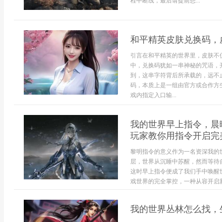
程中断线，最后请提前想...
和平精英皮肤兑换码，
引言在和平精英的世界里，皮肤不
中，兑换码犹如一串神秘的咒语，
到，这串字符背后所承载的，远不
码，本质上是一组由官方或合作方
戏内指定入口输...
我的世界早上指令，晨
玩家教你用指令开启完
黎明指令的意义作为一名资深我的
层，世界从沉睡中苏醒，然而等待
这时早上指令便成了我们手中唤醒
戏世界的完全掌控，一种从容开启新.
我的世界丛林怎么找，