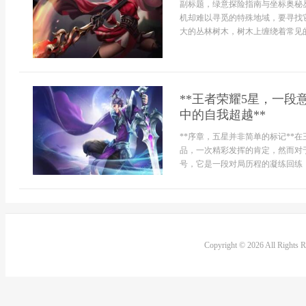
副标题，绿意探险指南与坐标奥秘
机却难以寻觅的特殊地域，要寻找
大的丛林树木，树木上缠绕着常见的
**王者荣耀5星，一
中的自我超越**
**序章，五星并非简单的标记**
品，一次精彩发挥的肯定，然而对
号，它是一段对局历程的凝练回练，
Copyright © 2026 All Rights