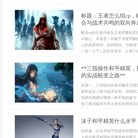
标题：王者怎么组cp
合与战术共鸣的双向奔
解读cp的王者内核在王者荣耀的竞
术核心，本质是一种基于深度理解
上的高度协同，这种联结，可能源
一加一大于二的化学反应，让两个操
**三指操作和平精英
的实战蜕变之路**
段落一，三指操作的基本概念与优
家的反应上限与战术实现，传统的
指操作则通过增加一根手指的参与
现了移动瞄准与开火射击的彻底分离.
沫子和平精英什么水平
副标题，从技术细节到战术智慧的
大多会被其鲜明的直播风格所吸引