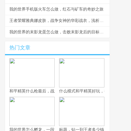
我的世界手机版火车怎么做，红石与矿车的奇妙之旅
王者荣耀雅典娜皮肤，战争女神的华彩战衣，浅析皮肤设计与实战体验
我的世界的末影龙蛋怎么做，击败末影龙后的目标蓝图
热门文章
和平精英什么枪最后，战术博弈与心理博弈的终极考验
什么模式和平精英好玩，探寻战术竞技
我的世界怎么孵龙，一段古老传说的复苏之旅
标题，钻一到王者多少钱，一场段位攀