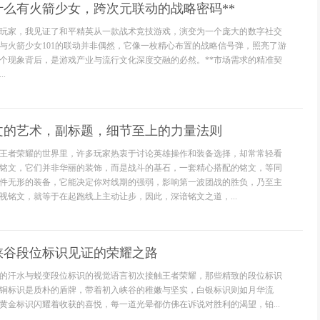
什么有火箭少女，跨次元联动的战略密码**
资深玩家，我见证了和平精英从一款战术竞技游戏，演变为一个庞大的数字社交
与火箭少女101的联动并非偶然，它像一枚精心布置的战略信号弹，照亮了游
个现象背后，是游戏产业与流行文化深度交融的必然。**市场需求的精准契
.
文的艺术，副标题，细节至上的力量法则
王者荣耀的世界里，许多玩家热衷于讨论英雄操作和装备选择，却常常轻看
铭文，它们并非华丽的装饰，而是战斗的基石，一套精心搭配的铭文，等同
件无形的装备，它能决定你对线期的强弱，影响第一波团战的胜负，乃至主
视铭文，就等于在起跑线上主动让步，因此，深谙铭文之道，...
峡谷段位标识见证的荣耀之路
的汗水与蜕变段位标识的视觉语言初次接触王者荣耀，那些精致的段位标识
铜标识是质朴的盾牌，带着初入峡谷的稚嫩与坚实，白银标识则如月华流
黄金标识闪耀着收获的喜悦，每一道光晕都仿佛在诉说对胜利的渴望，铂...