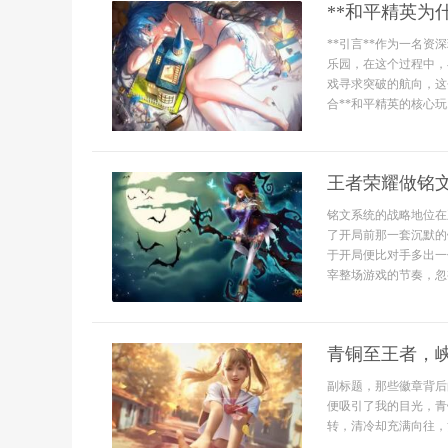
**和平精英为
**引言**作为一名
乐园，在这个过程中，
戏寻求突破的航向，这
合**和平精英的核心玩..
王者荣耀做铭
铭文系统的战略地位在
了开局前那一套沉默的
于开局便比对手多出一
宰整场游戏的节奏，忽
青铜至王者，
副标题，那些徽章背后
便吸引了我的目光，青
转，清冷却充满向往，