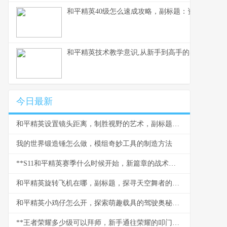
和平精英40级怎么速成攻略，副标题：资深玩家的
和平精英技术教学意识,从新手到高手的实战蜕变副
今日最新
和平精英设置镜头距离，制胜视野的艺术，副标题，从新手到大神的视角密钥
我的世界锻造锤怎么做，模组奇妙工具的制造方法
**S11和平精英赛季什么时候开始，新篇章的战术与期待**
和平精英旋转飞机在哪，副标题，探寻天空舞者的秘密坐标
和平精英小鸡仔怎么开，探索萌趣载具的驾驶奥秘，副标题，从获取到驰骋战场的全指南
**王者荣耀多少级可以拜师，新手通往荣耀的叩门砖**