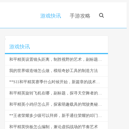
游戏快讯
手游攻略
.
游戏快讯
和平精英设置镜头距离，制胜视野的艺术，副标题，从新手到大神的视角密钥
我的世界锻造锤怎么做，模组奇妙工具的制造方法
**S11和平精英赛季什么时候开始，新篇章的战术与期待**
和平精英旋转飞机在哪，副标题，探寻天空舞者的秘密坐标
和平精英小鸡仔怎么开，探索萌趣载具的驾驶奥秘，副标题，从获取到驰骋战场的全指南
**王者荣耀多少级可以拜师，新手通往荣耀的叩门砖**
和平精英快板怎么编制，兼论虚拟战场的节奏艺术