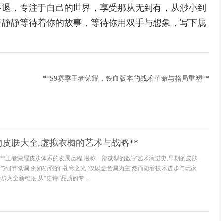
吓退，专注于自己的世界，享受那从无到有，从渺小到
正静静等待着你的故事，等待你用双手与想象，写下属
**S9赛季王者荣耀，铁血版本的战术革命与格局重塑**
物皮肤大全,虚拟衣橱的艺术与战略**
络**王者荣耀皮肤体系的发展历程,堪称一部微型的数字艺术演进史,早期的皮肤
与细节微调,例如项羽的“苍穹之光”仅以金色调为主,然而随着技术进步与玩家
入全新维度,从“史诗”品质的专...