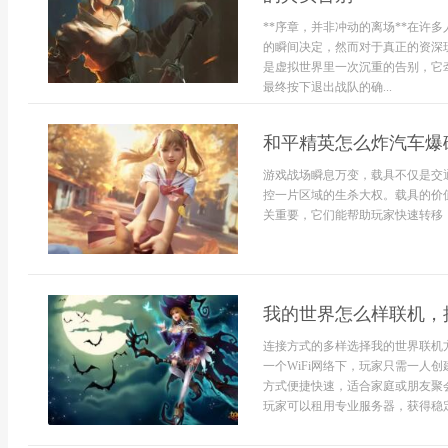
**序章，并非冲动的离场**在许
的瞬间决定，然而对于真正的资深
是虚拟世界里一次沉重的告别，它
最终按下退出战队的确...
和平精英怎么炸汽车爆
游戏战场瞬息万变，载具不仅是交
控一片区域的生杀大权。载具的价
关重要，它们能帮助玩家快速转移，
我的世界怎么样联机，
连接方式的多样选择我的世界联机
一个WiFi网络下，玩家只需一人
方式便捷快速，适合家庭或朋友聚
玩家可以租用专业服务器，获得稳定