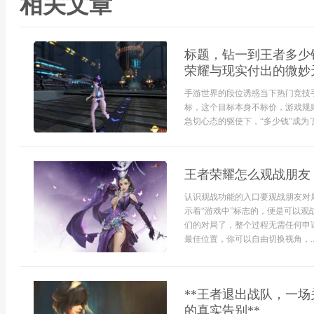
相关文章
标题，钻一到王者多少
荣耀与现实付出的微妙
手游世界的段位诱惑当下热门竞技
标，这个目标本身不标价，游戏规
急切心态的驱使下，“多少钱”成为了
王者荣耀怎么观战朋友
认识观战功能的入口要观战朋友对
示着“游戏中”标志的，便是可以
们的对局了，整个过程无需任何申
最佳位置，你可以自由切换视角，..
**王者退出战队，一场
的真实告别**