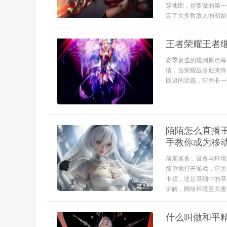
穿地图，你要做的第一
定了大多数敌人的初始
王者荣耀王者
赛季更迭的规则原点每
情，当荣耀战令迎来终
回避的话题，它并非一
陌陌怎么直播
手教你成为移
前期准备，设备与环境
简单地打开游戏，它关
卡顿，这是基础中的基
讲解，网络环境至关重要
什么叫做和平