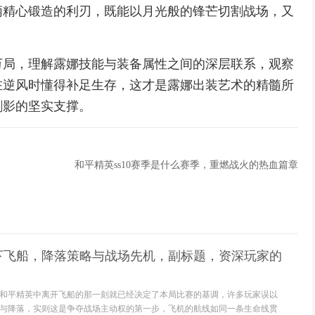
柄精心锻造的利刃，既能以月光般的锋芒切割战场，又
万局，理解露娜技能与装备属性之间的深层联系，观察
在逆风时懂得补足生存，这才是露娜出装艺术的精髓所
剑影的坚实支撑。
和平精英ss10赛季是什么赛季，重燃战火的热血篇章
下飞船，降落策略与战场先机，副标题，资深玩家的
和平精英中离开飞船的那一刻就已经决定了本局比赛的基调，许多玩家误以
与降落，实则这是争夺战场主动权的第一步，飞机的航线如同一条生命线贯