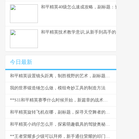
和平精英40级怎么速成攻略，副标题：资深玩家的
和平精英技术教学意识,从新手到高手的实战蜕变副
今日最新
和平精英设置镜头距离，制胜视野的艺术，副标题，从新手到大神的视角密钥
我的世界锻造锤怎么做，模组奇妙工具的制造方法
**S11和平精英赛季什么时候开始，新篇章的战术与期待**
和平精英旋转飞机在哪，副标题，探寻天空舞者的秘密坐标
和平精英小鸡仔怎么开，探索萌趣载具的驾驶奥秘，副标题，从获取到驰骋战场的全指南
**王者荣耀多少级可以拜师，新手通往荣耀的叩门砖**