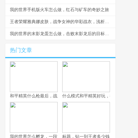
我的世界手机版火车怎么做，红石与矿车的奇妙之旅
王者荣耀雅典娜皮肤，战争女神的华彩战衣，浅析皮肤设计与实战体验
我的世界的末影龙蛋怎么做，击败末影龙后的目标蓝图
热门文章
和平精英什么枪最后，战术博弈与心理博弈的终极考验
什么模式和平精英好玩，探寻战术竞技
我的世界怎么孵龙，一段古老传说的复苏之旅
标题，钻一到王者多少钱，一场段位攀