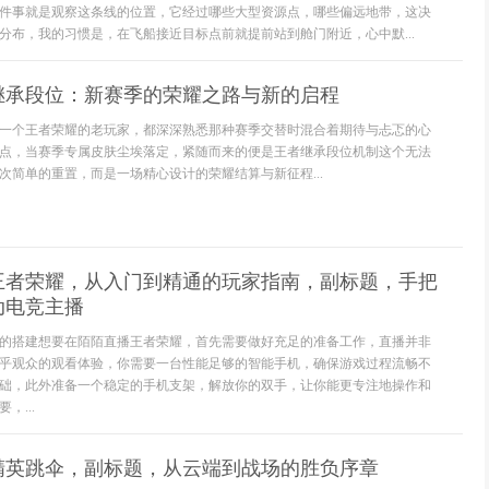
件事就是观察这条线的位置，它经过哪些大型资源点，哪些偏远地带，这决
分布，我的习惯是，在飞船接近目标点前就提前站到舱门附近，心中默...
继承段位：新赛季的荣耀之路与新的启程
一个王者荣耀的老玩家，都深深熟悉那种赛季交替时混合着期待与忐忑的心
点，当赛季专属皮肤尘埃落定，紧随而来的便是王者继承段位机制这个无法
次简单的重置，而是一场精心设计的荣耀结算与新征程...
王者荣耀，从入门到精通的玩家指南，副标题，手把
动电竞主播
的搭建想要在陌陌直播王者荣耀，首先需要做好充足的准备工作，直播并非
乎观众的观看体验，你需要一台性能足够的智能手机，确保游戏过程流畅不
础，此外准备一个稳定的手机支架，解放你的双手，让你能更专注地操作和
，...
精英跳伞，副标题，从云端到战场的胜负序章