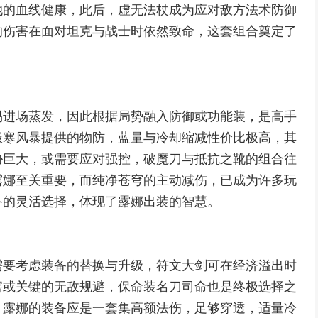
她的血线健康，此后，虚无法杖成为应对敌方法术防御
的伤害在面对坦克与战士时依然致命，这套组合奠定了
易进场蒸发，因此根据局势融入防御或功能装，是高手
极寒风暴提供的物防，蓝量与冷却缩减性价比极高，其
胁巨大，或需要应对强控，破魔刀与抵抗之靴的组合往
露娜至关重要，而纯净苍穹的主动减伤，已成为许多玩
备的灵活选择，体现了露娜出装的智慧。
需要考虑装备的替换与升级，符文大剑可在经济溢出时
害或关键的无敌规避，保命装名刀司命也是终极选择之
，露娜的装备应是一套集高额法伤，足够穿透，适量冷