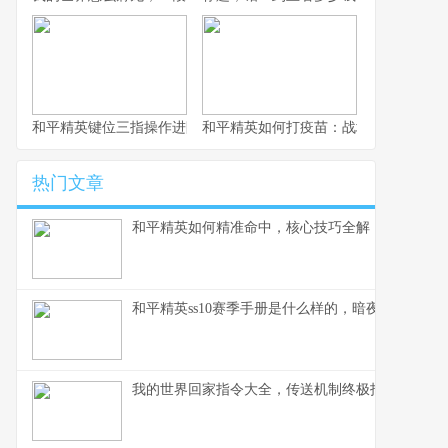
和平精英键位三指操作进阶指南，从入门到精通的战场掌控术
和平精英如何打疫苗：战场生存的免疫
热门文章
和平精英如何精准命中，核心技巧全解，副标题，
和平精英ss10赛季手册是什么样的，暗夜锋芒的战
我的世界回家指令大全，传送机制终极指南