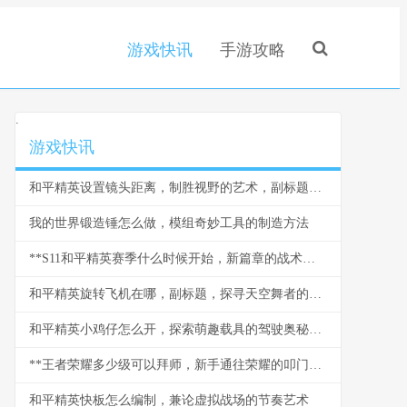
游戏快讯
手游攻略
.
游戏快讯
和平精英设置镜头距离，制胜视野的艺术，副标题，从新手到大神的视角密钥
我的世界锻造锤怎么做，模组奇妙工具的制造方法
**S11和平精英赛季什么时候开始，新篇章的战术与期待**
和平精英旋转飞机在哪，副标题，探寻天空舞者的秘密坐标
和平精英小鸡仔怎么开，探索萌趣载具的驾驶奥秘，副标题，从获取到驰骋战场的全指南
**王者荣耀多少级可以拜师，新手通往荣耀的叩门砖**
和平精英快板怎么编制，兼论虚拟战场的节奏艺术