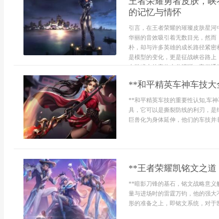
王者荣耀勇者皮肤，峡
的记忆与情怀
引言，在王者荣耀的璀璨皮肤星河
华丽的音效吸引着无数目光，然而
朴，却与许多英雄的成长路径紧密
是模型的变化，更是征战峡谷路上
在游戏内的定位十分清晰，它们通常是
**和平精英车神车技大
**和平精英车技的重要性认知,车
具，它可以是撕裂防线的利刃，是
巨兽化为身体延伸，他们的车技并非
**王者荣耀凯铭文之道
**暗影刀锋的基石，铭文战略意义
量与进场时的雷霆万钧，他的强大
形的准备之上，即铭文系统，对于凯