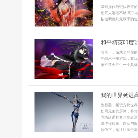
基础操作与键位设置的
动开火远远不够,高手
按钮调整到最顺手的位置
和平精英印度
段落一，游戏全球化的
的战术竞技游戏，其玩
家不禁会产生一个具体
我的世界延迟
副标题，畅玩方块世界
如同无形的屏障，将你
网络延迟和客户端延迟
络连接质量，以及与服
数低下，这往往源于本地