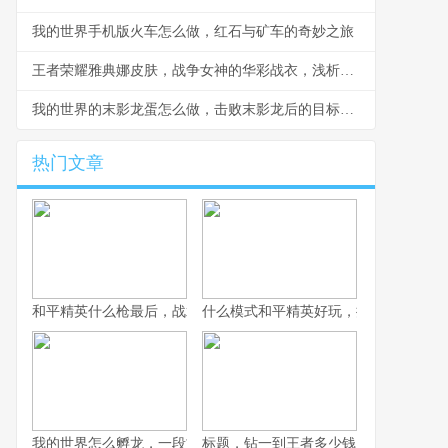
我的世界手机版火车怎么做，红石与矿车的奇妙之旅
王者荣耀雅典娜皮肤，战争女神的华彩战衣，浅析皮肤设计与实战体验
我的世界的末影龙蛋怎么做，击败末影龙后的目标蓝图
热门文章
和平精英什么枪最后，战术博弈与心理博弈的终极考验
什么模式和平精英好玩，探寻战术竞技
我的世界怎么孵龙，一段古老传说的复苏之旅
标题，钻一到王者多少钱，一场段位攀