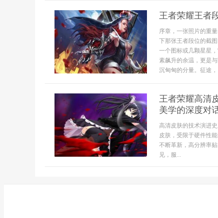
王者荣耀王者
序章，一张照片的重量
下那张王者段位的截图
一个图标或几颗星星，
素飙升的余温，更是与
沉甸甸的分量。征途，照
王者荣耀高清
美学的深度对
高清皮肤的技术演进史
皮肤，受限于硬件性能
不断革新，高分辨率贴
见，服...