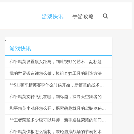
游戏快讯
手游攻略
.
游戏快讯
和平精英设置镜头距离，制胜视野的艺术，副标题，从新手到大神的视角密钥
我的世界锻造锤怎么做，模组奇妙工具的制造方法
**S11和平精英赛季什么时候开始，新篇章的战术与期待**
和平精英旋转飞机在哪，副标题，探寻天空舞者的秘密坐标
和平精英小鸡仔怎么开，探索萌趣载具的驾驶奥秘，副标题，从获取到驰骋战场的全指南
**王者荣耀多少级可以拜师，新手通往荣耀的叩门砖**
和平精英快板怎么编制，兼论虚拟战场的节奏艺术