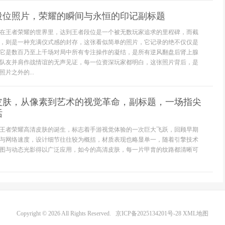
段位照片，荣耀的瞬间与永恒的印记副标题
在王者荣耀的世界里，达到王者段位是一个被无数玩家追求的里程碑，而截
，则是一种充满仪式感的封存，这张看似简单的照片，它记录的绝不仅仅是
它是数百乃至上千场对局中所有专注操作的凝结，是所有逆风翻盘后肾上腺
队友并肩作战情谊的无声见证，每一位资深玩家都明白，这张照片背后，是
片之外的...
皮肤，从像素到艺术的视觉革命，副标题，一场指尖
话
王者荣耀高清皮肤的诞生，标志着手游视觉体验的一次巨大飞跃，回顾早期
与网络速度，设计细节往往较为概括，材质表现也略显单一，随着引擎技术
图与动态光影得以广泛应用，如今的高清皮肤，每一片甲胄的纹路都清晰可
Copyright © 2026 All Rights Reserved.
京ICP备2025134201号-28
XML地图