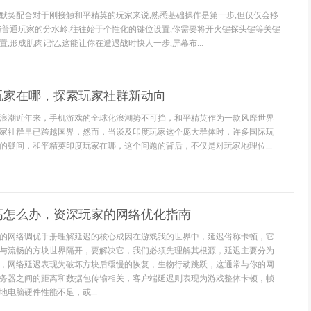
默契配合对于刚接触和平精英的玩家来说,熟悉基础操作是第一步,但仅仅会移
与普通玩家的分水岭,往往始于个性化的键位设置,你需要将开火键探头键等关键
,形成肌肉记忆,这能让你在遭遇战时快人一步,屏幕布...
玩家在哪，探索玩家社群新动向
浪潮近年来，手机游戏的全球化浪潮势不可挡，和平精英作为一款风靡世界
家社群早已跨越国界，然而，当谈及印度玩家这个庞大群体时，许多国际玩
的疑问，和平精英印度玩家在哪，这个问题的背后，不仅是对玩家地理位...
高怎么办，资深玩家的网络优化指南
的网络调优手册理解延迟的核心成因在游戏我的世界中，延迟俗称卡顿，它
与流畅的方块世界隔开，要解决它，我们必须先理解其根源，延迟主要分为
，网络延迟表现为破坏方块后缓慢的恢复，生物行动跳跃，这通常与你的网
务器之间的距离和数据包传输相关，客户端延迟则表现为游戏整体卡顿，帧
电脑硬件性能不足，或...