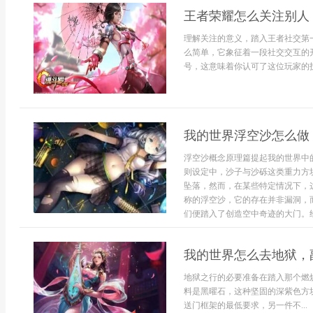
王者荣耀怎么关注别人
理解关注的意义，踏入王者社交第
么简单，它象征着一段社交交互的
号，这意味着你认可了这位玩家的技
我的世界浮空沙怎么做
浮空沙概念原理篇提起我的世界中
则设定中，沙子与沙砾这类重力方
坠落，然而，在某些特定情况下，
称的浮空沙，它的存在并非漏洞，
们便踏入了创造空中奇迹的大门。经
我的世界怎么去地狱，
地狱之行的必要准备在踏入那个燃
料是黑曜石，这种坚固的深紫色方
送门框架的最低要求，另一件不...