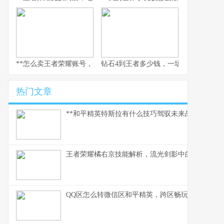
**怎么卖王者荣耀账号，一个资深玩家的实操指南，副标题，安全变
钻石4到王者多少钱，一场排位代练的
热门文章
**和平精英特斯拉有什么技巧驾驭未来战场的磁暴核
王者荣耀橘右京技能解析，流光剑影中的刺客艺术
QQ区怎么转微信区和平精英，跨区畅玩全指南，