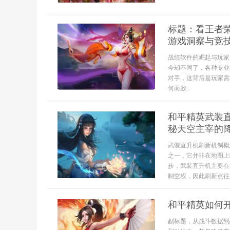
标题：看王者荣
游戏洞察与竞
战绩软件的崛起与玩家
今却不同了，各种专业
对手，这背后是玩家需
何而败...
和平精英武装
秘天空主宰的
武装直升机刷新机制概
之一，它并非在地图上
步，武装直升机主要在
制空权，因此刷新点往
和平精英如何
副标题，从战斗数据到