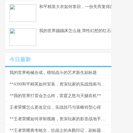
和平精英大衣如何拿回，一份失而复得的实战指南
我的世界蹦蹦床怎么做,弹性幻想的红石狂欢副标题
今日最新
我的世界枪械合成，模组战斗的艺术新生副标题
**4399和平精英如何安装，资深玩家的实战指南与心得副标题**
**我的世界打雷会怎么样，雷霆之怒与天赐良机**
王者荣耀怎么更改定位，实战技巧与策略转型心得
**王者荣耀如何录制视频，资深玩家的影音战地手册**
**王者荣耀典韦铭文，狂战士的杀戮印记，副标题野蛮力量的终极承载**