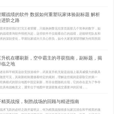
耀战绩的软件 数据如何重塑玩家体验副标题 解析
技进阶之路
需求曾经我们打完王者荣耀，只能匆匆瞥见结算页面那几个简单的数字，如
的战绩查询软件悄然兴起，这些软件不仅能看自己的战绩，还能研究队友和
求的深刻变化，早期玩家或许只关心胜负，如今大家更渴望理解为何而胜因
直升机在哪刷新，空中霸主的寻获指南，副标题，揭
降临之地
述在和平精英这款竞技游戏中，武装直升机无疑是战场上最具威慑力的载具
随意可见，其刷新机制遵循着特定的规则，理解这些规则是获取它的第一
经典模式的部分地图中固定刷新，而非全图随机出现，它的存在是为了争夺
往具有战略意义，通常位于地图中资源密集或交通要冲的区域，...
开精英战报，制胜战场的回顾与精进指南
战术飞跃的必经之路开篇明义，何为精英战报很多玩家沉浸在和平精英的激