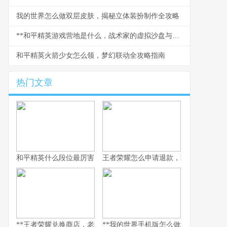
我的世界怎么做双层皮肤，揭秘立体装扮制作全攻略
**和平精英游戏营地是什么，战术家的虚拟沙盘与社交枢纽**
和平精英火箭少女怎么领，梦幻联动全攻略指南
热门文章
和平精英什么段位最厉害，探寻段位背后的实力真相，副标题，巅
王者荣耀怎么申请退款，玩家权益守护
**王者荣耀兑换商店，老玩家的策略与情怀之地，副标题，积攒与抉
**我的世界手机版怎么做地狱门，手机