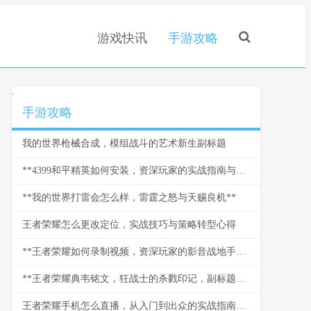
游戏快讯
手游攻略
.
手游攻略
我的世界枪械合成，模组战斗的艺术新生副标题
**4399和平精英如何安装，资深玩家的实战指南与心得副标题**
**我的世界打雷会怎么样，雷霆之怒与天赐良机**
王者荣耀怎么更改定位，实战技巧与策略转型心得
**王者荣耀如何录制视频，资深玩家的影音战地手册**
**王者荣耀典韦铭文，狂战士的杀戮印记，副标题野蛮力量的终极承载**
王者荣耀手机怎么直播，从入门到出众的实战指南，副标题，资深玩家带你玩转移动端直播