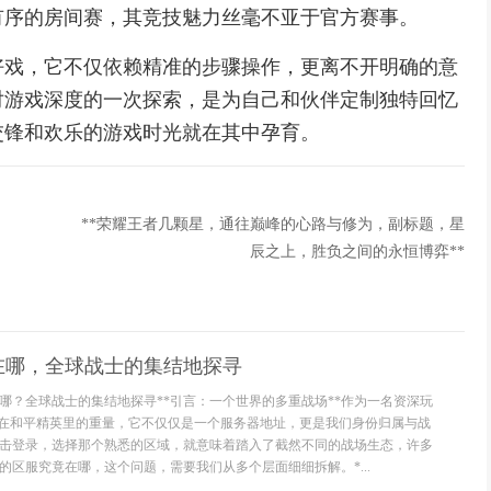
有序的房间赛，其竞技魅力丝毫不亚于官方赛事。
好戏，它不仅依赖精准的步骤操作，更离不开明确的意
对游戏深度的一次探索，是为自己和伙伴定制独特回忆
交锋和欢乐的游戏时光就在其中孕育。
**荣耀王者几颗星，通往巅峰的心路与修为，副标题，星
辰之上，胜负之间的永恒博弈**
在哪，全球战士的集结地探寻
哪？全球战士的集结地探寻**引言：一个世界的多重战场**作为一名资深玩
字在和平精英里的重量，它不仅仅是一个服务器地址，更是我们身份归属与战
击登录，选择那个熟悉的区域，就意味着踏入了截然不同的战场生态，许多
的区服究竟在哪，这个问题，需要我们从多个层面细细拆解。*...