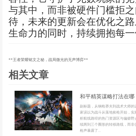
与其中，而非被硬件门槛拒之
待，未来的更新会在优化之路
生命力的同时，持续拥抱每一
**王者荣耀铭文之秘，战局微光的无声博弈**
相关文章
和平精英谋略打法在哪
副标题，从钢枪莽夫到战术大师的
家误以为战斗从落地捡枪开始，实
析航线路经的热门资源区与偏僻野
续两到三个圈形的转移路线，而非
枪声暴露了...