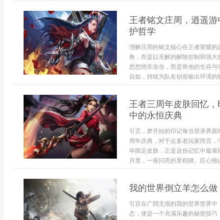
王者铭文庄周，逍遥游
护哲学
理解庄周的铭文核心在王者荣耀的
角，而是以无解的解除控制和强大
思想绝非攻击，而是将他的生存与
自如，持续为队友创造输出环境的铭文
王者三周年皮肤回忆，
中的永恒庆典
引言，梦开始的印记每当登录界面
周年庆典，对于众多老玩家而言，
年限定皮肤，正是这份记忆中最璀
月里，一座闪亮的里程碑。匠心独运
我的世界倒立羊怎么做
引言在广阔无垠的我的世界世界中
态，便是一个充满乐趣的秘密技巧