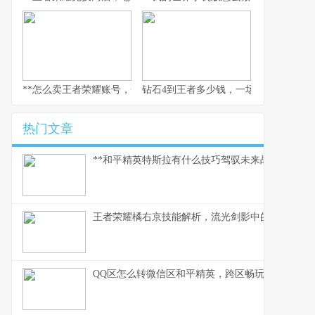
**怎么卖王者荣耀账号，一个资深玩家的实操指南，副标题，安全变
钻石4到王者多少钱，一场排位代练的
热门文章
**和平精英特斯拉有什么技巧驾驭未来战场的磁暴核
王者荣耀橘右京技能解析，流光剑影中的刺客艺术
QQ区怎么转微信区和平精英，跨区畅玩全指南，