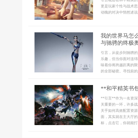
引言概述在和平精英的
更是玩家个性与战术思
动魄的对决中悄然述说着
我的世界马怎
与驰骋的终极
引言，从徒步到驰骋的
乐趣，但当你面对连绵
味着你将跨越距离的限
的全部秘密。寻找前的必
**和平精英书
**引言**作为一名
关重要的一环，许多战
关乎如何高效配置资源
面，其实就在主大厅的
标，点击它，你就能打开