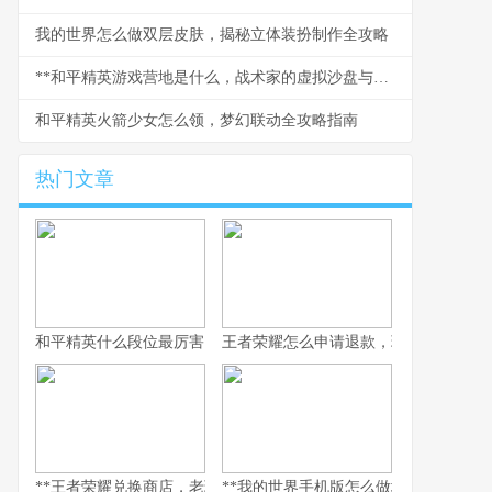
我的世界怎么做双层皮肤，揭秘立体装扮制作全攻略
**和平精英游戏营地是什么，战术家的虚拟沙盘与社交枢纽**
和平精英火箭少女怎么领，梦幻联动全攻略指南
热门文章
和平精英什么段位最厉害，探寻段位背后的实力真相，副标题，巅
王者荣耀怎么申请退款，玩家权益守护
**王者荣耀兑换商店，老玩家的策略与情怀之地，副标题，积攒与抉
**我的世界手机版怎么做地狱门，手机