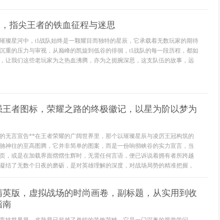
队，指尖王者的铁血征程与迷思
璀璨星河中，t1战队始终是一颗耀目而独特的星辰，它承载着无数玩家的期待
沉重的压力与审视，从巅峰的凯旋到低谷的徘徊，t1战队的每一段历程，都如
，让我们这些老玩家为之热血沸腾，亦为之扼腕深思，这支队伍的故事，远
最强王者图标，荣耀之路的终极徽记，以星为阶以梦为
力的无言宣告**在王者荣耀的广阔世界里，那个以璀璨星辰与凌厉王冠构筑的
驰神往的至高图腾，它并非简单的图案，而是一份响彻峡谷的实力宣言，当
页，或是在加载界面熠熠生辉时，无需任何言语，便已诉说着拥有者所跨越
凝结了无数个日夜的磨砺，是对英雄理解的深度，对战场局势的精准把握，
精英版，虚拟战场的时尚画卷，副标题，从实用到收
指南