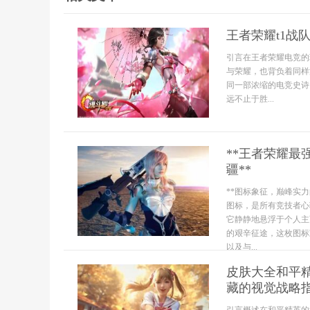
王者荣耀t1战
引言在王者荣耀电竞的
与荣耀，也背负着同样
同一部浓缩的电竞史诗
远不止于胜...
**王者荣耀
疆**
**图标象征，巅峰实
图标，是所有竞技者心
它静静地悬浮于个人主
的艰辛征途，这枚图标
以及与...
皮肤大全和平
藏的视觉战略