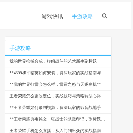
游戏快讯
手游攻略
.
手游攻略
我的世界枪械合成，模组战斗的艺术新生副标题
**4399和平精英如何安装，资深玩家的实战指南与心得副标题**
**我的世界打雷会怎么样，雷霆之怒与天赐良机**
王者荣耀怎么更改定位，实战技巧与策略转型心得
**王者荣耀如何录制视频，资深玩家的影音战地手册**
**王者荣耀典韦铭文，狂战士的杀戮印记，副标题野蛮力量的终极承载**
王者荣耀手机怎么直播，从入门到出众的实战指南，副标题，资深玩家带你玩转移动端直播