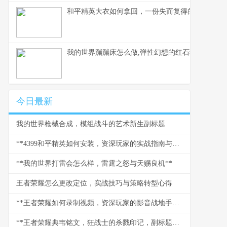
和平精英大衣如何拿回，一份失而复得的实战指南
我的世界蹦蹦床怎么做,弹性幻想的红石狂欢副标题
今日最新
我的世界枪械合成，模组战斗的艺术新生副标题
**4399和平精英如何安装，资深玩家的实战指南与心得副标题**
**我的世界打雷会怎么样，雷霆之怒与天赐良机**
王者荣耀怎么更改定位，实战技巧与策略转型心得
**王者荣耀如何录制视频，资深玩家的影音战地手册**
**王者荣耀典韦铭文，狂战士的杀戮印记，副标题野蛮力量的终极承载**