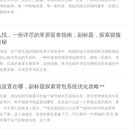
竞技世界里，皮肤早已超越了单纯的装饰范畴，它是一门深奥的视觉学问，
考的延伸，每一件枪械皮肤，每一套时装，都如同战士的独特徽章，在惊心
持有者...
么找，一份详尽的草原驭兽指南，副标题，探索驯服
奥秘
渴望。在广阔无垠的我的世界方块世界中，初期的徒步冒险固然充满探索的
的山脉与无边的平原时，一种对速度的渴望便油然而生，拥有一匹骏马，意
制，以风的速度丈量世界，这份指南，将为你揭开寻找与拥有这些忠诚伙伴
要准备。出发找寻马匹之前...
包设置在哪，副标题探索背包系统优化攻略**
资深玩家，我深知和平精英中的每个细节都关乎战场生存，背包管理便是其中至
友常问，和平精英书包设置在哪里，其实这不仅是一个界面位置的疑问，更
，今天我们就来深入探讨。**背包系统的入口位置**游戏中的书包设置界
右下角，进入游戏后，在你的角色形象下方，可以看到一个明确的“背包”图
属于自己的物资仓库，这个界...