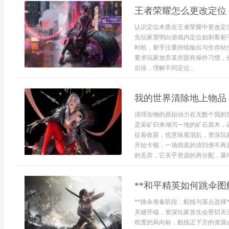
王者荣耀怎么更改定位
认识定位本质在王者荣耀中更改定
先玩家需明白游戏内定位如刺客射
时机，射手注重持续输出与生存站
要求玩家放弃某些固有操作习惯，
后排，理解不同定位...
我的世界清除地上物品
清理杂物的原始动力在无数个我的
是采矿归来倾泻一地的矿石原木，
征着收获，也意味着混乱，资深玩
开始卡顿，一场彻底的清扫便不再
的丢弃，它关乎资源的再分配，基地
**和平精英如何跳伞图
**跳伞准备阶段，航线与落点选择
关键开端，资深玩家首先会密切关
程度的风向标，航线正下方的资源