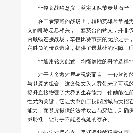
**铭文战略意义，奠定团队节奏基石**
在王者荣耀的战场上，辅助英雄常常是
文的雕琢息息相关，一套契合的铭文，并非
否顺畅连接战场，掌控比赛节奏的无形之手
定胜负的传送调度，提供了最基础的保障，
**通用铭文配置，均衡属性的科学选择*
对于大多数对局与玩家而言，一套均衡
与梦魇的组合，这套铭文为大乔带来了可观
提升直接增强了大乔的生存能力，使她能在
性尤为关键，它让大乔的二技能回城与大招
能力，而梦魇提供的法术攻击与穿透，则确
威胁性，让对手不能忽视她的存在。
**特定对局变奏，灵活调整的玩家智慧*