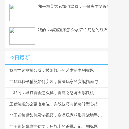
和平精英大衣如何拿回，一份失而复得的实战指南
我的世界蹦蹦床怎么做,弹性幻想的红石狂欢副标题
今日最新
我的世界枪械合成，模组战斗的艺术新生副标题
**4399和平精英如何安装，资深玩家的实战指南与心得副标题**
**我的世界打雷会怎么样，雷霆之怒与天赐良机**
王者荣耀怎么更改定位，实战技巧与策略转型心得
**王者荣耀如何录制视频，资深玩家的影音战地手册**
**王者荣耀典韦铭文，狂战士的杀戮印记，副标题野蛮力量的终极承载**