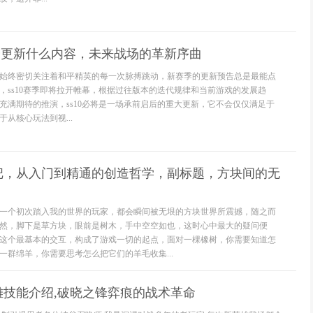
0会更新什么内容，未来战场的革新序曲
始终密切关注着和平精英的每一次脉搏跳动，新赛季的更新预告总是最能点
，ss10赛季即将拉开帷幕，根据过往版本的迭代规律和当前游戏的发展趋
充满期待的推演，ss10必将是一场承前启后的重大更新，它不会仅仅满足于
从核心玩法到视...
把，从入门到精通的创造哲学，副标题，方块间的无
一个初次踏入我的世界的玩家，都会瞬间被无垠的方块世界所震撼，随之而
然，脚下是草方块，眼前是树木，手中空空如也，这时心中最大的疑问便
这个最基本的交互，构成了游戏一切的起点，面对一棵橡树，你需要知道怎
一群绵羊，你需要思考怎么把它们的羊毛收集...
雄技能介绍,破晓之锋弈痕的战术革命