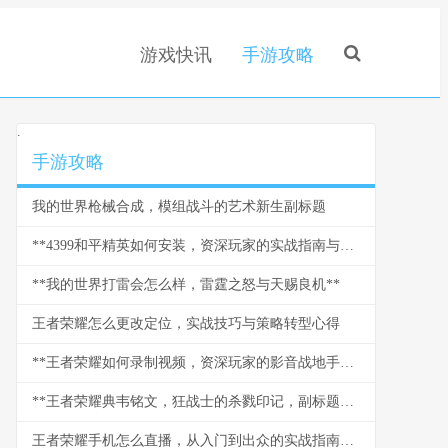
游戏快讯
手游攻略
.
手游攻略
我的世界枪械合成，模组战斗的艺术新生副标题
**4399和平精英如何安装，资深玩家的实战指南与心得副标题**
**我的世界打雷会怎么样，雷霆之怒与天赐良机**
王者荣耀怎么更改定位，实战技巧与策略转型心得
**王者荣耀如何录制视频，资深玩家的影音战地手册**
**王者荣耀典韦铭文，狂战士的杀戮印记，副标题野蛮力量的终极承载**
王者荣耀手机怎么直播，从入门到出众的实战指南，副标题，资深玩家带你玩转移动端直播