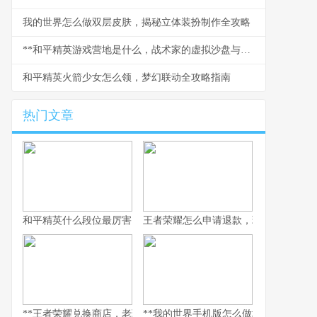
我的世界怎么做双层皮肤，揭秘立体装扮制作全攻略
**和平精英游戏营地是什么，战术家的虚拟沙盘与社交枢纽**
和平精英火箭少女怎么领，梦幻联动全攻略指南
热门文章
和平精英什么段位最厉害，探寻段位背后的实力真相，副标题，巅
王者荣耀怎么申请退款，玩家权益守护
**王者荣耀兑换商店，老玩家的策略与情怀之地，副标题，积攒与抉
**我的世界手机版怎么做地狱门，手机