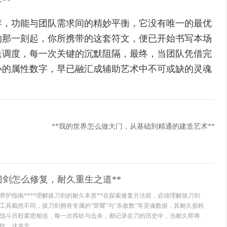
**
存，功能与团队需求间的精妙平衡，它没有唯一的最优
的那一刻起，你所携带的这套符文，便已开始书写本场
送调度，每一次关键的沉默阻隔，最终，当团队凭借完
小的属性数字，早已融汇成辅助艺术中不可或缺的灵魂
**我的世界怎么做大门，从基础到精通的建造艺术**
刀剑怎么修复，耐久重生之道**
养护指南****理解拔刀剑的耐久本质**在探索修复方法前，必须理解拔刀剑
工具截然不同，拔刀剑拥有专属的“荣耀”与“杀敌数”等灵魂数据，其耐久损耗
战斗历程紧密相连，每一次挥砍与击杀，都记录在刀的历史中，当耐久即将
，这并非...