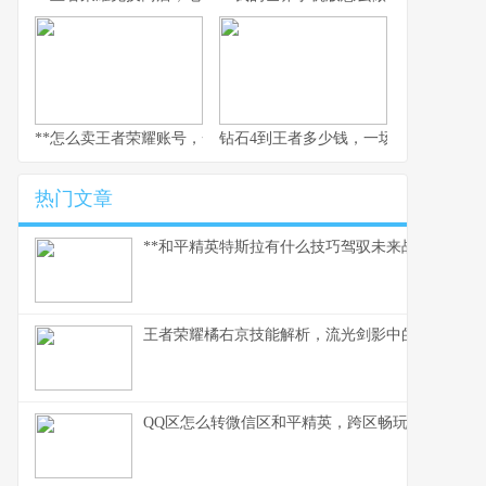
**怎么卖王者荣耀账号，一个资深玩家的实操指南，副标题，安全变
钻石4到王者多少钱，一场排位代练的
热门文章
**和平精英特斯拉有什么技巧驾驭未来战场的磁暴核
王者荣耀橘右京技能解析，流光剑影中的刺客艺术
QQ区怎么转微信区和平精英，跨区畅玩全指南，