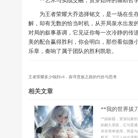
**艺术与实战交融，贯穿始终的辅助哲学
为王者荣耀大乔选择铭文，是一场在生
解，却有无数的恰当时机，从开局泉水出发
对局的叙事基调，它见证你每一次冷静的传
美的配合赢得胜利，你会明白，那些看似微
乐章，奏响了属于团队的胜利凯歌。
王者荣耀多少钱到v8，探寻贵族之路的代价与思考
相关文章
**我的世界拔
**副标题，资深玩家的
的耐久系统，它与普通
并非简单使用，而是与
耗尽，刀刃上会出现裂纹