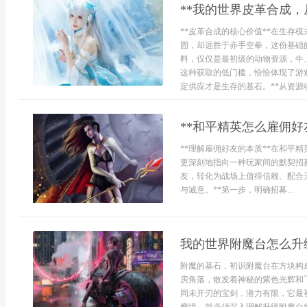
**我的世界皮革合成，
**皮革合成的核心价值**在生存
固，却远胜于赤手空拳，这份基础
料，仅仅是最初级的动物资源，牛
这种获取的低门槛，恰恰体现了游
定供应才是生存的基石。**从资源收
**和平精英怎么雇佣
**理解雇佣好友的本质**在和平
更深刻地指向一种玩家间的默契招
友，转化为战场上值得信赖、配合
与诚意。**第一步，明确招募...
我的世界附魔台怎么升
附魔的基石，初识附魔台在方块构
房角落，散发着神秘的紫色光辉和
同未开刃的宝剑，潜力有限，它最