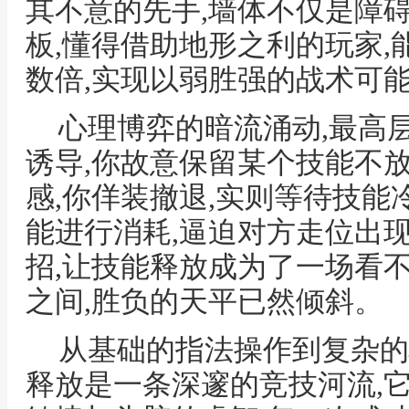
其不意的先手,墙体不仅是障
板,懂得借助地形之利的玩家
数倍,实现以弱胜强的战术可
心理博弈的暗流涌动,最高
诱导,你故意保留某个技能不
感,你佯装撤退,实则等待技能
能进行消耗,逼迫对方走位出
招,让技能释放成为了一场看
之间,胜负的天平已然倾斜。
从基础的指法操作到复杂的
释放是一条深邃的竞技河流,