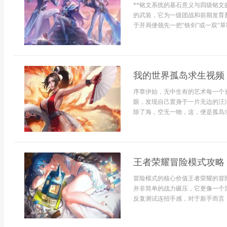
**铭文系统的基石意义与四级铭文
的武装，它为一级团战和前期发育
于开局便领先一把“铁剑”或一双“草
我的世界孤岛求生视频
序章伊始，无中生有的艺术每一个
眼，发现自己置身于一片无边的汪
除了海，空无一物，这，便是孤岛求生
王者荣耀冒险模式攻略
冒险模式的核心价值王者荣耀的冒
并非简单的战力碾压，它更像一个
反复测试连招手感，对于新手而言，