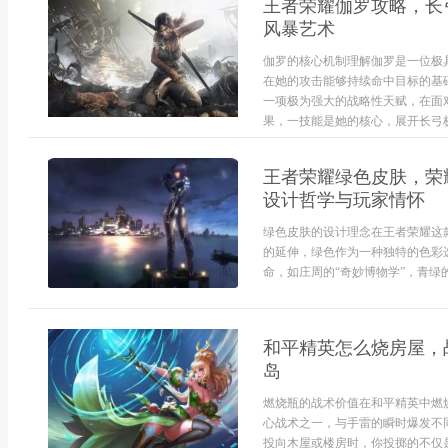
王者荣耀伽罗攻略，长
风暴艺术
伽罗的核心机制理解伽罗是一位极
在她的攻击能够持续命中目标的基
一项极为强大的战略性天赋，在面
果，一技能是她的核心，展开长弓极大
王者荣耀绿色皮肤，荣
设计哲学与玩家情怀
绿色皮肤的设计理念在王者荣耀这
的延伸，绿色作为一种独特的色彩
命，如庄周的“奇妙博物学”，青绿
和平精英怎么烧房屋，
岛
燃烧瓶的战术价值在和平精英中燃
心战术之一，与手雷的瞬时爆发不
投向木屋或楼房时，你投掷的不仅