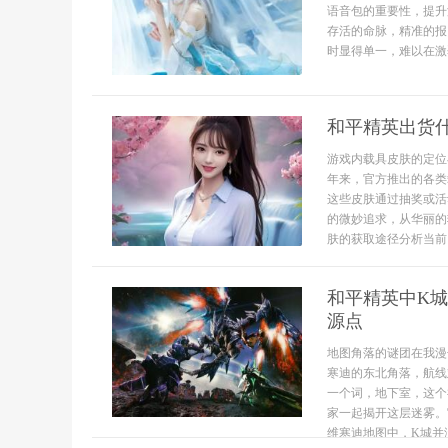
语音包的重要性，提升
存活的命脉，精准的报
时显得单一，难以在激烈
和平精英出货
游戏内载具皮肤的定位
年来，官方推出的各类
这些皮肤通过抽奖或活
的微妙追求，从华丽的
肤的获取途径分析当前，
和平精英中K
源点
地图角落的谜团在我漫
寒迪的东北角落，航线
一个词，地下室，这个
家一起揭开这层迷雾。
维寒迪地图中，K城并没