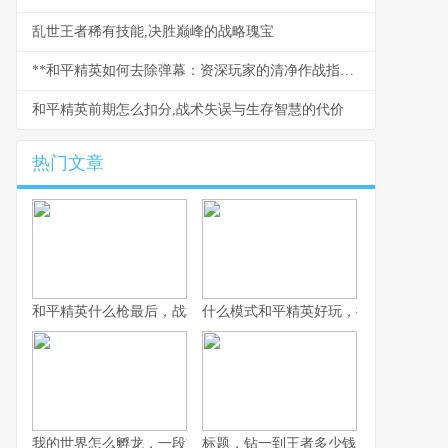
乱世王者稀有技能,决胜巅峰的战略瑰宝
**和平精英如何去除弹幕：资深玩家的清净作战指南**
和平精英前期怎么扣分,战术失误与生存智慧的代价
热门文章
和平精英什么枪最后，战术博弈与心理博弈的终极考验
什么模式和平精英好玩，探寻战术竞技
我的世界怎么孵龙，一段古老传说的复苏之旅
标题，钻一到王者多少钱，一场段位攀