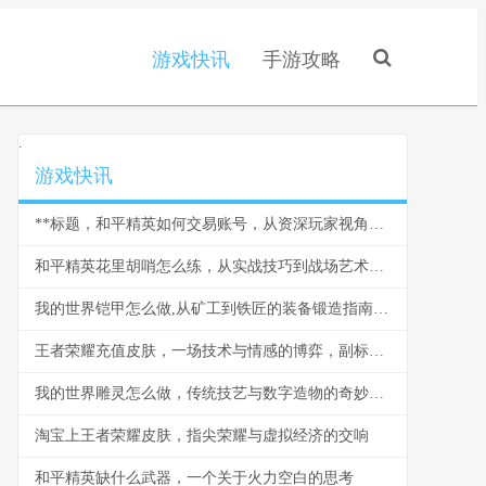
游戏快讯
手游攻略
.
游戏快讯
**标题，和平精英如何交易账号，从资深玩家视角看交易风险与技巧**
和平精英花里胡哨怎么练，从实战技巧到战场艺术的进阶之旅，副标题，告别莽夫思维成就灵动战神
我的世界铠甲怎么做,从矿工到铁匠的装备锻造指南副标题
王者荣耀充值皮肤，一场技术与情感的博弈，副标题，虚拟华服背后的玩家心理地图
我的世界雕灵怎么做，传统技艺与数字造物的奇妙融合
淘宝上王者荣耀皮肤，指尖荣耀与虚拟经济的交响
和平精英缺什么武器，一个关于火力空白的思考