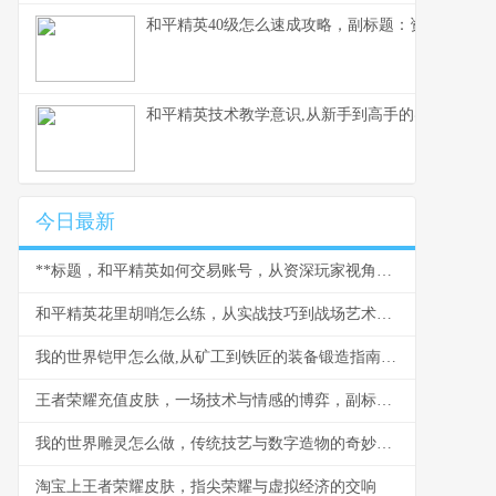
和平精英40级怎么速成攻略，副标题：资深玩家的
和平精英技术教学意识,从新手到高手的实战蜕变副
今日最新
**标题，和平精英如何交易账号，从资深玩家视角看交易风险与技巧**
和平精英花里胡哨怎么练，从实战技巧到战场艺术的进阶之旅，副标题，告别莽夫思维成就灵动战神
我的世界铠甲怎么做,从矿工到铁匠的装备锻造指南副标题
王者荣耀充值皮肤，一场技术与情感的博弈，副标题，虚拟华服背后的玩家心理地图
我的世界雕灵怎么做，传统技艺与数字造物的奇妙融合
淘宝上王者荣耀皮肤，指尖荣耀与虚拟经济的交响