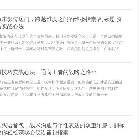
末影传送门，跨越维度之门的终极指南 副标题 资
与实战心法
机制在末影传送门这个目标面前，我们首先要摒弃它仅仅是一个建筑的简单
内一套精密机制的最终呈现，启动传送门就像是完成一个庄严的仪式，它需
下的正确组合，其核心材料是末影之眼，它既是钥匙也是引导，而承载它...
星技巧实战心法，通向王者的战略之路**
**想在王者荣耀中稳定上星，技术操作固然重要，但平稳的心态才是真正的基
逆风时容易情绪失控，操作变形，指责队友，这无异于亲手关闭了胜利之
论顺境逆境，都应将注意力集中于对局本身，屏蔽无关的口角纷争...
购买语音包，战术沟通与个性表达的双重乐趣，副标
教你轻松获取心仪语音包指南