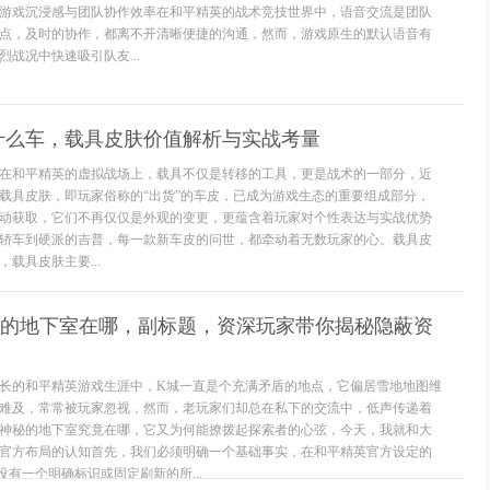
游戏沉浸感与团队协作效率在和平精英的战术竞技世界中，语音交流是团队
点，及时的协作，都离不开清晰便捷的沟通，然而，游戏原生的默认语音有
战况中快速吸引队友...
什么车，载具皮肤价值解析与实战考量
在和平精英的虚拟战场上，载具不仅是转移的工具，更是战术的一部分，近
载具皮肤，即玩家俗称的“出货”的车皮，已成为游戏生态的重要组成部分，
动获取，它们不再仅仅是外观的变更，更蕴含着玩家对个性表达与实战优势
轿车到硬派的吉普，每一款新车皮的问世，都牵动着无数玩家的心。载具皮
载具皮肤主要...
城的地下室在哪，副标题，资深玩家带你揭秘隐蔽资
长的和平精英游戏生涯中，K城一直是个充满矛盾的地点，它偏居雪地地图维
难及，常常被玩家忽视，然而，老玩家们却总在私下的交流中，低声传递着
神秘的地下室究竟在哪，它又为何能撩拨起探索者的心弦，今天，我就和大
官方布局的认知首先，我们必须明确一个基础事实，在和平精英官方设定的
有一个明确标识或固定刷新的所...