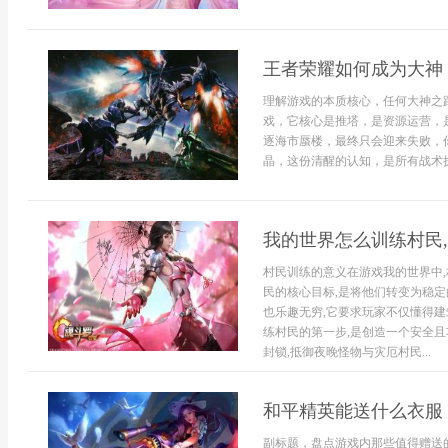
王者荣耀如何成为大神
理解游戏的本质核心，任何大神之
戏，它核心是推塔，是资源运营，
逐海市蜃楼，最终只会迎来失败，
晶，这份清醒的认知，是所有战术执行
我的世界怎么训练村民
村民训练的意义在游戏我的世界中,
民的核心目标,是将他们转变为稳定
也乐趣无穷,它要求玩家不仅懂得
练村民的第一步,是创造一个安全且
封锁,抵御夜晚怪物与灾厄村民...
和平精英能送什么衣服
副标题，盘点游戏内那些值得赠送