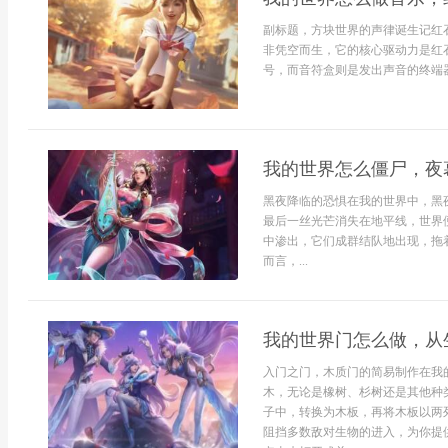
副标题，方块世界的声律诞生记红
非凭空而生，它的核心驱动力是红
号，而音符盒则是发出声音的终端器
我的世界怎么僵尸，夜
黑夜降临的恐惧在我的世界中，黑
最后一丝光芒消失在地平线，世界
中渗出，它们成群结队地出现，拖
而言，...
我的世界门怎么做，从
入门之门，木质门的简易制作在我
木，无论是橡树、杉树还是其他种
子中，转换为木板，再将木板以两
阻挡多数敌对生物的进入，为你提