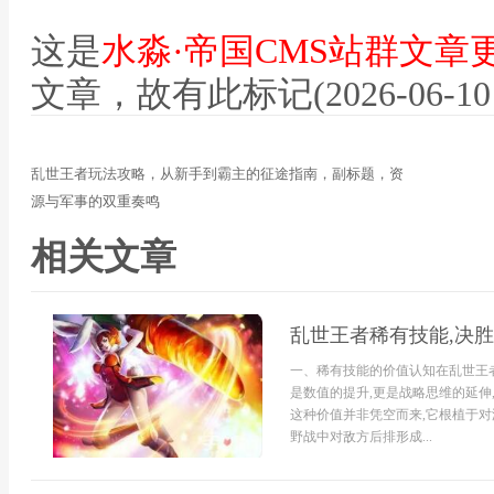
这是
水淼·帝国CMS站群文章
文章，故有此标记(2026-06-10 12
乱世王者玩法攻略，从新手到霸主的征途指南，副标题，资
源与军事的双重奏鸣
相关文章
乱世王者稀有技能,决
一、稀有技能的价值认知在乱世王
是数值的提升,更是战略思维的延伸
这种价值并非凭空而来,它根植于对
野战中对敌方后排形成...