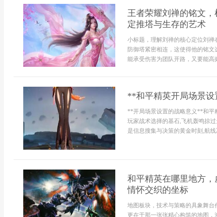
王者荣耀刘禅的铭文，
定推塔与生存的艺术
小标题，理解刘禅的核心定位刘禅
防御塔紧密相连，这使得他的铭文
能承受伤害为团队开路，又要能高效拆
**和平精英开局场景设
**开局场景设置的战略意义**和
玩家战术选择的基石,飞机轰鸣掠过
是信息搜集与决策的黄金时刻,航线决
和平精英在哪里地方，
情怀交织的坐标
地图板块，技术与策略的具象舞台
更在于那一张张精心构筑的地图，