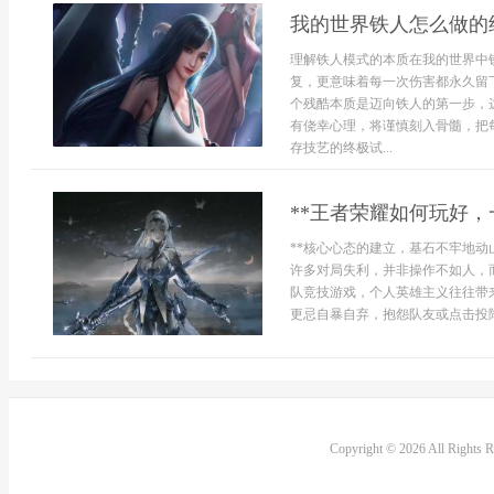
我的世界铁人怎么做的
理解铁人模式的本质在我的世界中
复，更意味着每一次伤害都永久留
个残酷本质是迈向铁人的第一步，
有侥幸心理，将谨慎刻入骨髓，把
存技艺的终极试...
**王者荣耀如何玩好，
**核心心态的建立，基石不牢地动
许多对局失利，并非操作不如人，
队竞技游戏，个人英雄主义往往带
更忌自暴自弃，抱怨队友或点击投降
Copyright © 2026 All Rights