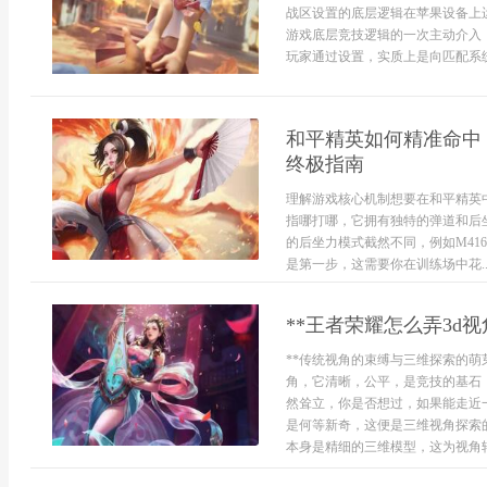
战区设置的底层逻辑在苹果设备上
游戏底层竞技逻辑的一次主动介入
玩家通过设置，实质上是向匹配系统
和平精英如何精准命中
终极指南
理解游戏核心机制想要在和平精英
指哪打哪，它拥有独特的弹道和后
的后坐力模式截然不同，例如M41
是第一步，这需要你在训练场中花..
**王者荣耀怎么弄3d
**传统视角的束缚与三维探索的萌
角，它清晰，公平，是竞技的基石
然耸立，你是否想过，如果能走近
是何等新奇，这便是三维视角探索
本身是精细的三维模型，这为视角转