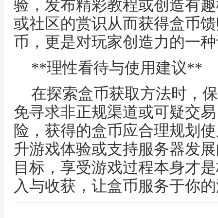
验，发布精彩教程或创造有趣
或社区的赏识从而获得盒币馈
币，更是对玩家创造力的一种
**理性看待与使用建议**
在探索盒币获取方法时，保
免寻求非正规渠道或可疑交易
险，获得的盒币应合理规划使
升游戏体验或支持服务器发展
目标，享受游戏过程本身才是
入与收获，让盒币服务于你的