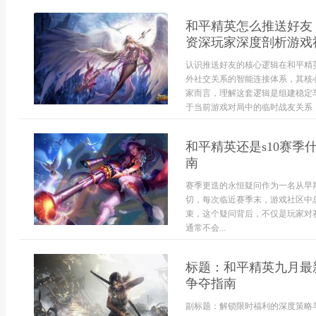
和平精英怎么推送好友
资深玩家深度剖析游戏
认识推送好友的核心逻辑在和平精
外社交关系的智能连接体系，其核
家而言，理解这套逻辑是组建稳定
于当前游戏对局中的临时战友关系，
和平精英还是s10赛
南
赛季更迭的永恒疑问作为一名从早
切，每次临近赛季末，游戏社区中
束，这个疑问背后，不仅是玩家对
通常不会...
标题：和平精英九月最新
争夺指南
副标题：解锁限时福利的深度策略