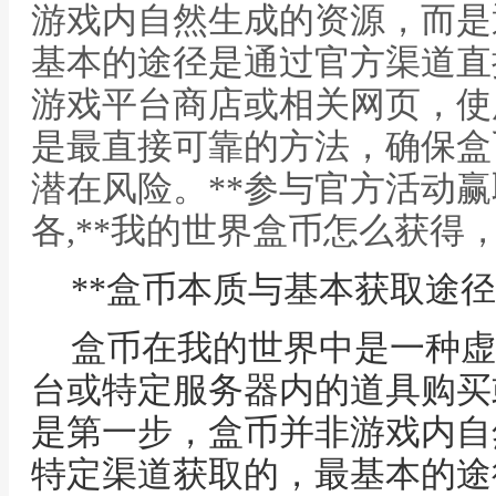
游戏内自然生成的资源，而是
基本的途径是通过官方渠道直
游戏平台商店或相关网页，使
是最直接可靠的方法，确保盒
潜在风险。**参与官方活动赢
各,**我的世界盒币怎么获得
**盒币本质与基本获取途径
盒币在我的世界中是一种虚
台或特定服务器内的道具购买
是第一步，盒币并非游戏内自
特定渠道获取的，最基本的途