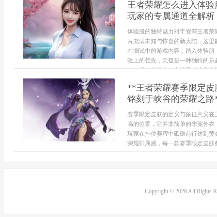
王者荣耀怎么进入体验
玩家的专属通道全解析
体验服的独特魅力对于资深王者荣
片充满未知与惊喜的新大陆，这里
在测试中的游戏内容，踏入体验服
验上的领先，无疑是一种独特的乐
验服呢，首要途径永远是关注官方渠.
**王者荣耀赛季限定
铭刻于峡谷的荣耀之路*
赛季限定皮肤的定义与象征意义在
高的位置，它并非简单的华丽外衣
玩家在排位赛程中砥砺前行达到黄
荣耀归属感，每一款赛季限定皮肤都
Copyright © 2026 All Rights