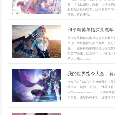
是一个段位图标，而是一段浓缩的
默契配合后的狂喜，这张图片仿佛
夜晚，它代表着...
和平精英单指探头教学
单指探头操作的本质与价值在和平
关键，而单指探头操作方案，更是
在于，在保持右手拇指稳定操控视
攻击与躲避，这套操作大大降低了
的火力输出，从...
我的世界指令大全，资
指令的入门基石初次接触我的世界
种语言，然而一旦入门，世界便将
入“/gamemodecreative”，
为白昼，驱散所有不安，这些指令如.