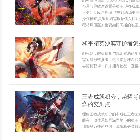
副标题,掌握核心技巧制霸战场基
布局与灵敏度设置是根基,许多玩
大提升反应速度,建议在训练场中
操作模式,灵敏度则需根据镜头抖动
程枯燥但至关重要如同高楼的地基。.
和平精英沙漠守护者怎
副标题，解析机制与规划资源的制
需宝箱形式推出，这通常意味着它
会随机获得一件未拥有物品，直至抽
王者成就积分，荣耀背
弈的交汇点
理解王者成就积分的本质在王者荣
而有一项体系如同深埋地下的根基
那瞬息万变的战绩，成就积分是对玩