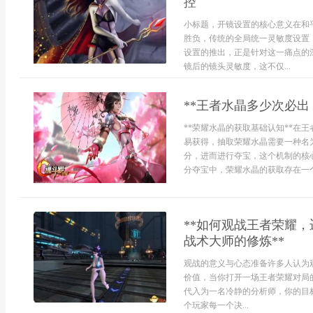
控
小标题，开镜设置的核心意义在和
胜负，传统的全局统一灵敏度设置
设置的推出，正是针对这一痛点的
镜后的镜头灵敏度，这不仅...
**王者水晶多少次必出
**荣耀水晶的获取基础认知**在
易获得，抽取荣耀水晶需要一种名
分，进而进行夺宝，这个机制的核
分夺宝中，荣耀水晶的获取存在一个幸
**如何观战王者荣耀
战术大师的修炼**
观战的意义与心态准备许多人认为
价值，当你打开一场王者荣耀对局
代入为一名冷静的分析师，你的目
个玩家每一个决...