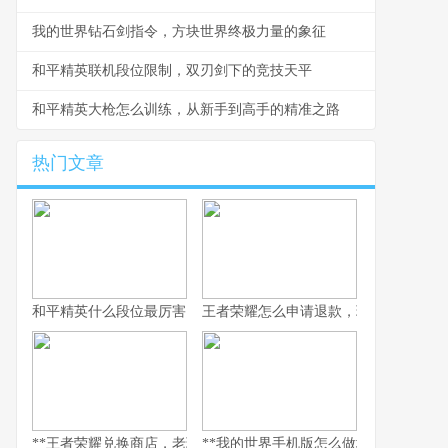
我的世界钻石剑指令，方块世界终极力量的象征
和平精英联机段位限制，双刃剑下的竞技天平
和平精英大枪怎么训练，从新手到高手的精准之路
热门文章
和平精英什么段位最厉害，探寻段位背后的实力真相，副标题，巅
王者荣耀怎么申请退款，玩家权益守护
**王者荣耀兑换商店，老玩家的策略与情怀之地，副标题，积攒与抉
**我的世界手机版怎么做地狱门，手机