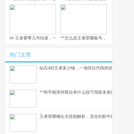
## 王者赛季几号结束，一场全民竞逐的时光仪式
**怎么卖王者荣耀账号，一个资深玩家
热门文章
钻石4到王者多少钱，一场排位代练的价格迷思，
**和平精英特斯拉有什么技巧驾驭未来战场的磁暴核
王者荣耀橘右京技能解析，流光剑影中的刺客艺术