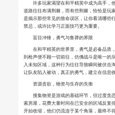
许多玩家渴望在和平精英中成为高手，
道路往往布满荆棘，而有些荆棘，恰恰是玩
是揭示那些常见的致命误区，让你看清哪些
禁忌，或许比学习正面技巧更为重要。
盲目冲锋，勇气与鲁莽的界限
在和平精英的世界里，勇气是必备品质
到枪声便不顾一切前往，仿佛战斗是唯一的
入未知区域，这种行为往往导致瞬间被伏击
让队友陷入被动，真正的勇气，建立在信息
资源贪欲，物资与生存的失衡
搜集物资是游戏的基础环节，但过度贪恋
索房屋，花费大量时间在已安全的区域反复
开始收缩，他们仍流连于某个角落，最终不