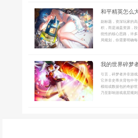
和平精英怎么
副标题，资深玩家的高
积，而是涵盖资源，段
统性的核心思路，许多
局规划，你需要明确每
我的世界碎梦
引言，碎梦者并非游戏
它并非史蒂夫背包中寻
模组或数据包的奇妙世
乃至影响游戏底层规则的