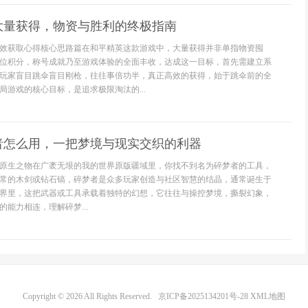
大量获得，物资与胜利的终极指南
效获取心得核心思路篇在和平精英这款游戏中，大量获得并非单指物资囤
位积分，称号成就乃至游戏体验的全面丰收，达成这一目标，首先需建立系
玩家盲目跳伞盲目刚枪，往往事倍功半，真正高效的获得，始于跳伞前的全
局游戏的核心目标，是追求极限淘汰的...
者怎么用，一把梦境与现实交织的利器
原生之物在广袤无垠的我的世界原版疆域里，你找不到名为碎梦者的工具，
常的木剑或钻石镐，碎梦者是众多玩家创造与社区智慧的结晶，通常诞生于
界里，这把武器或工具承载着独特的幻想，它往往与操控梦境，撕裂幻象，
能力相连，理解碎梦...
Copyright © 2026 All Rights Reserved.
京ICP备2025134201号-28
XML地图