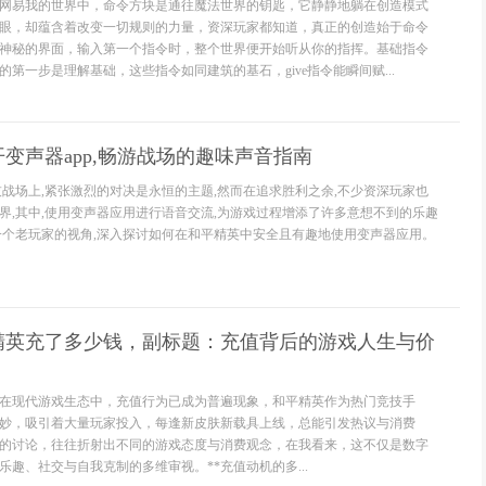
网易我的世界中，命令方块是通往魔法世界的钥匙，它静静地躺在创造模式
眼，却蕴含着改变一切规则的力量，资深玩家都知道，真正的创造始于命令
神秘的界面，输入第一个指令时，整个世界便开始听从你的指挥。基础指令
第一步是理解基础，这些指令如同建筑的基石，give指令能瞬间赋...
变声器app,畅游战场的趣味声音指南
技战场上,紧张激烈的对决是永恒的主题,然而在追求胜利之余,不少资深玩家也
界,其中,使用变声器应用进行语音交流,为游戏过程增添了许多意想不到的乐趣
一个老玩家的视角,深入探讨如何在和平精英中安全且有趣地使用变声器应用。
平精英充了多少钱，副标题：充值背后的游戏人生与价
**在现代游戏生态中，充值行为已成为普遍现象，和平精英作为热门竞技手
妙，吸引着大量玩家投入，每逢新皮肤新载具上线，总能引发热议与消费
的讨论，往往折射出不同的游戏态度与消费观念，在我看来，这不仅是数字
趣、社交与自我克制的多维审视。**充值动机的多...