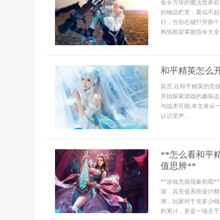
命令方块的魔法世界在
的物品栏里，看似不起
行，当你右键打开那个
构筑框架掌握指令大全的
和平精英怎么开
前言,在和平精英的竞
开始探索游戏的趣味边
与战术可能,本文将从
认识变声...
**怎么看和
值思辨**
**游戏充值现象初观
游，其充值系统设计精
潮，玩家对于充多少钱
的累计，更是一场关于乐