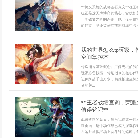
**铭文系统的战略基石意义**在
统正是这无声博弈的核心，它犹如
与零铭文之间的差距，绝非仅是属
的铭文，能令英雄在前期对线中占据血
我的世界怎么tp玩家
空间掌控术
传送指令基础概念在广阔无垠的我
玩家必备技能，传送指令的核心代码是
让你跨越千山万水，精准抵达坐标
者的关...
**王者战绩查询，荣
值得铭记**
战绩查询的意义，每当我结束一局
询页面，这个动作早已成为游戏仪
在这片虚拟战场上奋斗过的烙印，每