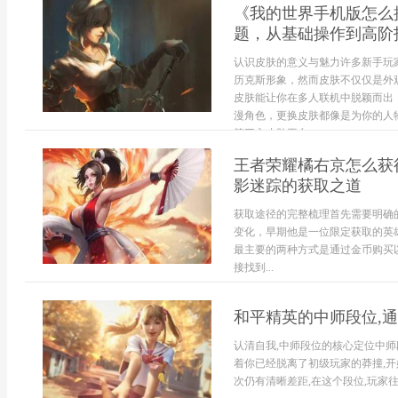
《我的世界手机版怎么
题，从基础操作到高阶
认识皮肤的意义与魅力许多新手玩
历克斯形象，然而皮肤不仅仅是外
皮肤能让你在多人联机中脱颖而出
漫角色，更换皮肤都像是为你的人
第三方皮肤平台...
王者荣耀橘右京怎么获
影迷踪的获取之道
获取途径的完整梳理首先需要明确
变化，早期他是一位限定获取的英
最主要的两种方式是通过金币购买
接找到...
和平精英的中师段位,
认清自我,中师段位的核心定位中师
着你已经脱离了初级玩家的莽撞,
次仍有清晰差距,在这个段位,玩家往