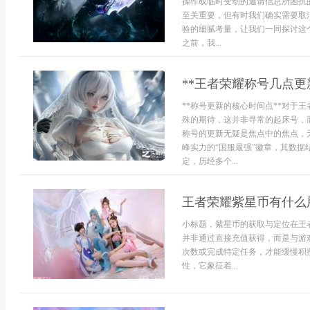
操作或临时变动的邀请信息所困扰
至关重要，但有时我们确实需要取
验的细腻考量，让我们一同探讨这个
之前，我...
**王者荣耀称号几点更
**称号更新的核心时间点**对于
殊的期待，这并非寻常的起床号，
称号的更新无疑是焦点中的焦点，无
峰实力的“国服最强”徽章，其数
定，历经多个...
王者荣耀紫星币有什么
小标题，紫星币的获取与定位在王
并非通过直接充值获得，而是与游戏
次数或完成特定任务，才能缓慢积
性，它象征着...