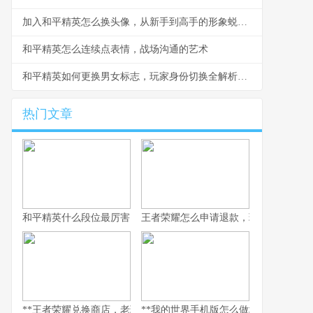
加入和平精英怎么换头像，从新手到高手的形象蜕变之路
和平精英怎么连续点表情，战场沟通的艺术
和平精英如何更换男女标志，玩家身份切换全解析，副标题，游戏角色个性化设置指南
热门文章
和平精英什么段位最厉害，探寻段位背后的实力真相，副标题，巅
王者荣耀怎么申请退款，玩家权益守护
**王者荣耀兑换商店，老玩家的策略与情怀之地，副标题，积攒与抉
**我的世界手机版怎么做地狱门，手机