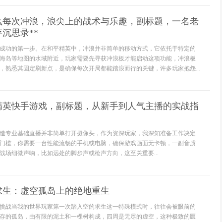
怎么每次冲浪，浪尖上的战术与乐趣，副标题，一名老
沉思录**
成功的第一步。在和平精英中，冲浪并非简单的移动方式，它依托于特定的
海岛等地图的水域附近，玩家需要先寻获冲浪板才能启动这项功能，冲浪板
，熟悉其固定刷新点，是确保每次开局都能踏浪而行的关键，许多玩家抱怨...
精英快手游戏，副标题，从新手到人气主播的实战指
造专业基础直播并非简单打开摄像头，作为资深玩家，我深知准备工作决定
门槛，你需要一台性能流畅的手机或电脑，确保游戏画面无卡顿，一副音质
战场细微声响，比如远处的脚步声或枪声方向，这至关重要...
求生：虚空孤岛上的绝地重生
挑战当我的世界玩家第一次踏入空的求生这一特殊模式时，往往会被眼前的
存的孤岛，由有限的泥土和一棵树构成，四周是无尽的虚空，这种极致的匮