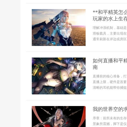
**和平精英
玩家的水上生存
理解冲浪机制，基础是
滑板载具，主要出现在
通常刷新在岸边或房区
如何直播和平
南
直播前的核心准备，打
直播上限，硬件是首要
清晰的耳机能帮你捕捉
我的世界空的
序章：前所未有的生存
景象所震撼，脚下是仅