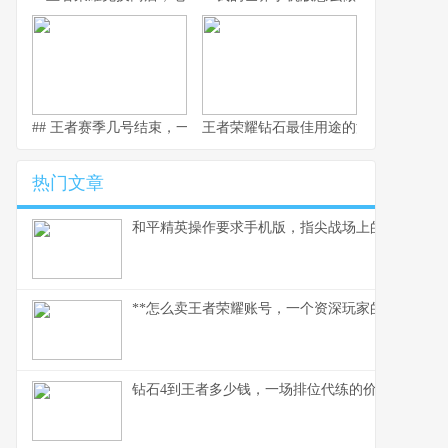
## 王者赛季几号结束，一场全民竞逐的时光仪式
王者荣耀钻石最佳用途的深度解析，副
热门文章
和平精英操作要求手机版，指尖战场上的生存法则
**怎么卖王者荣耀账号，一个资深玩家的实操指南
钻石4到王者多少钱，一场排位代练的价格迷思，