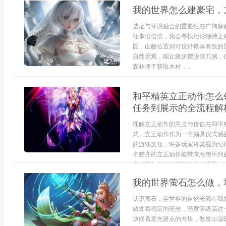
我的世界怎么建豪宅，
选址与环境融合的重要性在广阔像
往事倍倍倍，我会寻找地形独特之
园，山腰位置则可设计错落有致的
自然景观，能让建筑摆脱突兀感，
森林便于获取木材，...
和平精英立正动作怎么
任务到展示的全流程解
理解立正动作的意义与价值在和平
式，立正动作作为一个颇具仪式感
的游戏文化，许多玩家将其视为纪
个整齐的立正动作能带来意想不到
求细节与趣味的玩家关心的话题。追
我的世界萤石怎么做，
认识萤石，异世界的自然光源在我
散发着稳定的亮光，亮度等级高达
块嵌着发光斑点的方块，散发出温