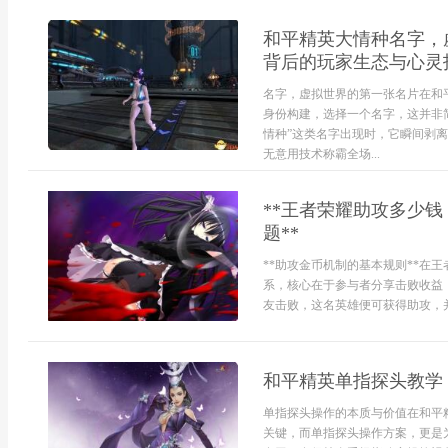
和平精英大情种名字，
背后的玩家生态与心灵
名字，虚拟世界的第一张名片在和
身份构建，选择一个名字，这并非
情种”这类名字出现时，它瞬间剥
无意用技术称霸全场...
**王者荣耀助攻多少
题**
**助攻金币机制的基本规则**在
系，核心在于参与者分享击败收益
友击败，这名英雄便可获得助攻，并
和平精英单指探头教学
单指探头操作的本质与价值在和平
关键，而单指探头操作方案，更是