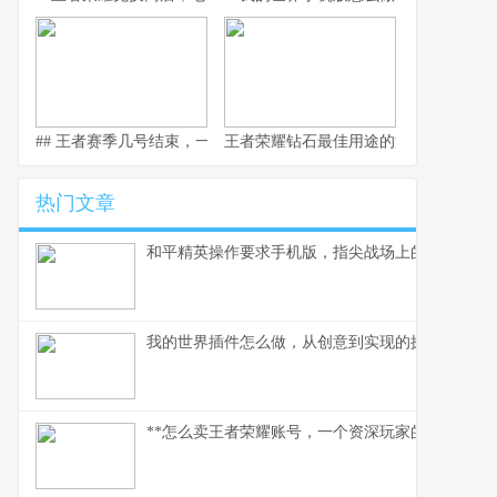
## 王者赛季几号结束，一场全民竞逐的时光仪式
王者荣耀钻石最佳用途的深度解析，副
热门文章
和平精英操作要求手机版，指尖战场上的生存法则
我的世界插件怎么做，从创意到实现的探索之旅
**怎么卖王者荣耀账号，一个资深玩家的实操指南