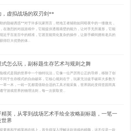
助，虚拟战场的双刃剑**
辅助的隐秘诱惑**对于许多玩家而言，绝地王者辅助如同暗夜中的一缕微光，
，在激烈的对战游戏中，它能提供透视墙壁的能力，让对手无所遁形，它能
现近乎百发百中的精准，它甚至能简化复杂的操作，让新手瞬间拥有老兵的
得巨大优势的体...
模式怎么玩，副标题生存艺术与规则之舞
险模式是我的世界中一个独特玩法，它像一位严厉而公正的导师，移除了创
不同于生存模式的自由破坏，它核心规则在于，玩家无法徒手破坏大多数方
一草一木，一砖一瓦都需借助合适的工具才能采集，世界因此变得坚固而真
遵守游戏世界的物理法则，每一次获取资...
平精英，从零到战场艺术手绘全攻略副标题，一笔一
技世界
提要将和平精英画在纸上，首先得深入理解这款游戏的精髓，这不仅是一款