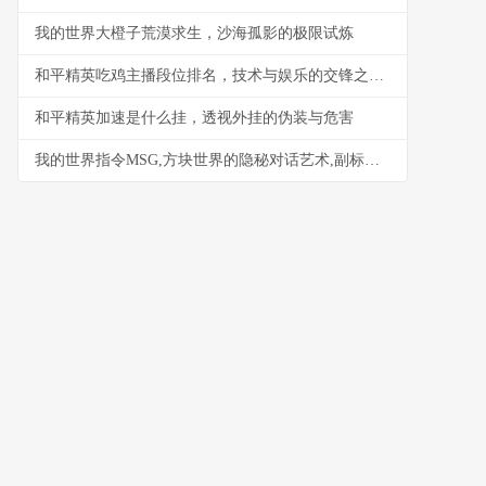
我的世界大橙子荒漠求生，沙海孤影的极限试炼
和平精英吃鸡主播段位排名，技术与娱乐的交锋之地，副标题，探寻金字塔尖的生存法则
和平精英加速是什么挂，透视外挂的伪装与危害
我的世界指令MSG,方块世界的隐秘对话艺术,副标题,资深玩家揭秘游戏内通讯的无限可能