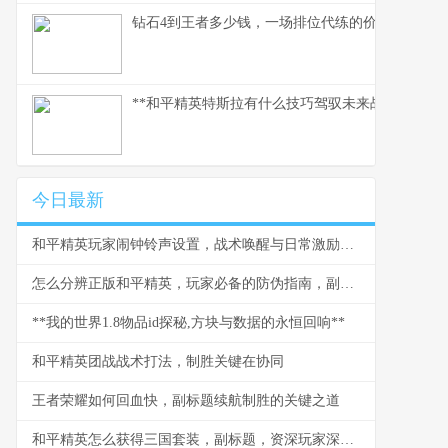
钻石4到王者多少钱，一场排位代练的价格迷思，
**和平精英特斯拉有什么技巧驾驭未来战场的磁暴核
今日最新
和平精英玩家闹钟铃声设置，战术唤醒与日常激励的融合
怎么分辨正版和平精英，玩家必备的防伪指南，副标题，守护你的战场纯净体验
**我的世界1.8物品id探秘,方块与数据的永恒回响**
和平精英团战战术打法，制胜关键在协同
王者荣耀如何回血快，副标题续航制胜的关键之道
和平精英怎么获得三国套装，副标题，资深玩家深度解析获取攻略与实战价值