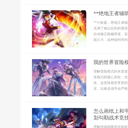
**绝地王者辅
**小标题，绝地王者
充满了难以抗拒的诱惑
自动修正枪械弹道，实
战斗力，这种短时间内获
我的世界冒险
理解冒险模式的本质冒
造模式的随心所欲，也
块，这意味着世界里的
实，玩家必须学会严格
怎么画纸上和
划勾勒战术竞
理解游戏精髓是绘制前