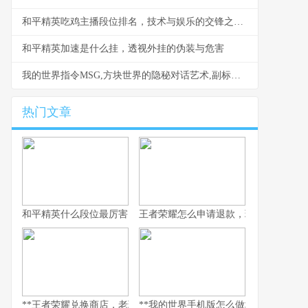
和平精英吃鸡主播段位排名，技术与娱乐的交锋之地，副标题，探寻金字塔尖的生存法则
和平精英加速是什么挂，透视外挂的伪装与危害
我的世界指令MSG,方块世界的隐秘对话艺术,副标题,资深玩家揭秘游戏内通讯的无限可能
热门文章
和平精英什么段位最厉害，探寻段位背后的实力真相，副标题，巅
王者荣耀怎么申请退款，玩家权益守护
**王者荣耀兑换商店，老玩家的策略与情怀之地，副标题，积攒与抉
**我的世界手机版怎么做地狱门，手机