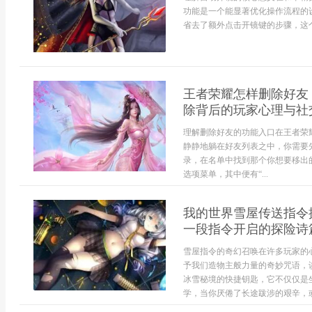
功能是一个能显著优化操作流程的
省去了额外点击开镜键的步骤，这个
王者荣耀怎样删除好友
除背后的玩家心理与社
理解删除好友的功能入口在王者荣
静静地躺在好友列表之中，你需要
录，在名单中找到那个你想要移出
选项菜单，其中便有“...
我的世界雪屋传送指令
一段指令开启的探险诗
雪屋指令的奇幻召唤在许多玩家的
予我们造物主般力量的奇妙咒语，
冰雪秘境的快捷钥匙，它不仅仅是
学，当你厌倦了长途跋涉的艰辛，或.