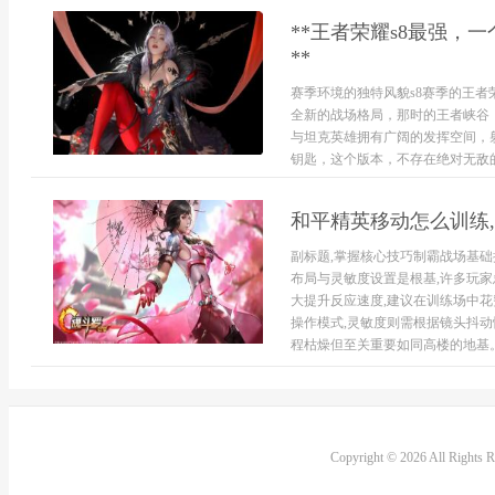
**王者荣耀s8最强，
**
赛季环境的独特风貌s8赛季的王
全新的战场格局，那时的王者峡谷
与坦克英雄拥有广阔的发挥空间，
钥匙，这个版本，不存在绝对无敌的英
和平精英移动怎么训练
副标题,掌握核心技巧制霸战场基
布局与灵敏度设置是根基,许多玩
大提升反应速度,建议在训练场中
操作模式,灵敏度则需根据镜头抖动
程枯燥但至关重要如同高楼的地基。.
Copyright © 2026 All Rights