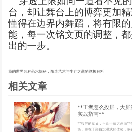
穿透上限如同一道看不见的
台，却让舞台上的博弈更加精
懂得在边界内舞蹈，将有限的
能，每一次铭文页的调整，都
出的一步。
我的世界各种药水探秘，酿造艺术与生存之匙的终极解析
相关文章
**王者怎么投屏，大
实战指南**
**投屏的意义，不止于放大画面*
负，更在于那份沉浸式的体验，峡