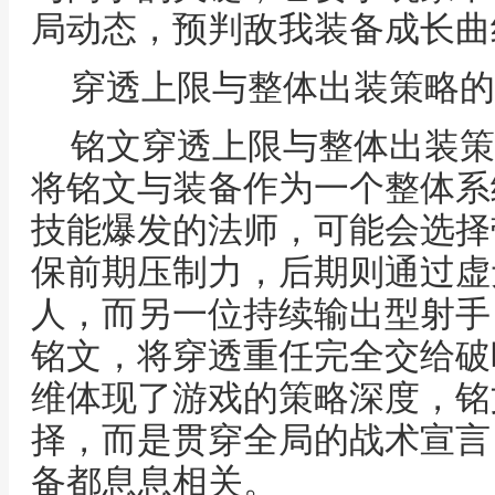
局动态，预判敌我装备成长曲
穿透上限与整体出装策略的
铭文穿透上限与整体出装策
将铭文与装备作为一个整体系
技能爆发的法师，可能会选择
保前期压制力，后期则通过虚
人，而另一位持续输出型射手
铭文，将穿透重任完全交给破
维体现了游戏的策略深度，铭
择，而是贯穿全局的战术宣言
备都息息相关。