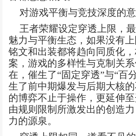
对游戏平衡与竞技深度的意
王者荣耀设定穿透上限，最
魅力与平衡生态，如果没有上
铭文和出装都将趋向同质化，
案，游戏的多样性与克制关系
在，催生了“固定穿透”与“百
生了前中期爆发与后期大核的
的博弈不止于操作，更延伸至
由规则限制所激发出的创造力
力的源泉。