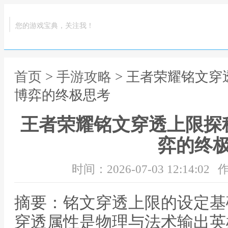
您的游戏宝典，关注我！
首页
>
手游攻略
> 王者荣耀铭文
博弈的终极思考
王者荣耀铭文穿透上限探
弈的终
时间：2026-07-03 12:14:02
作
摘要：铭文穿透上限的设定基
穿透属性是物理与法术输出英