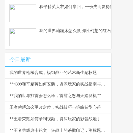
和平精英大衣如何拿回，一份失而复得的实战指南
我的世界蹦蹦床怎么做,弹性幻想的红石狂欢副标题
今日最新
我的世界枪械合成，模组战斗的艺术新生副标题
**4399和平精英如何安装，资深玩家的实战指南与心得副标题**
**我的世界打雷会怎么样，雷霆之怒与天赐良机**
王者荣耀怎么更改定位，实战技巧与策略转型心得
**王者荣耀如何录制视频，资深玩家的影音战地手册**
**王者荣耀典韦铭文，狂战士的杀戮印记，副标题野蛮力量的终极承载**