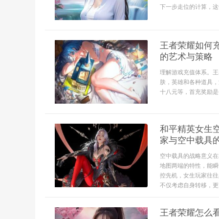
下一步走位的计算，这份
王者荣耀如何
的艺术与策略
理解游戏充值体系。王
肤，英雄和各种道具，
十八元等，首充奖励是
和平精英女生
家与空中载具
空中载具的战略意义在
地图两端的特性，能瞬
控先机，女生玩家往往
不仅考虑自身转移，更
王者荣耀怎么