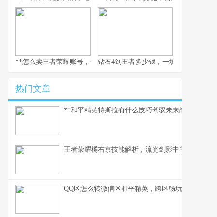
**怎么卖王者荣耀账号，一个资深玩家的实操指南，副标题，安全变
钻石4到王者多少钱，一场排位代练的
热门文章
**和平精英特斯拉有什么技巧驾驭未来战场的磁暴核
王者荣耀橘右京技能解析，流光剑影中的刺客艺术
QQ区怎么转微信区和平精英，跨区畅玩全指南，