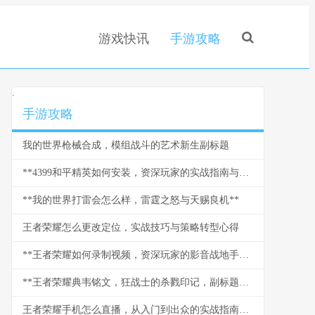
游戏快讯
手游攻略
.
手游攻略
我的世界枪械合成，模组战斗的艺术新生副标题
**4399和平精英如何安装，资深玩家的实战指南与心得副标题**
**我的世界打雷会怎么样，雷霆之怒与天赐良机**
王者荣耀怎么更改定位，实战技巧与策略转型心得
**王者荣耀如何录制视频，资深玩家的影音战地手册**
**王者荣耀典韦铭文，狂战士的杀戮印记，副标题野蛮力量的终极承载**
王者荣耀手机怎么直播，从入门到出众的实战指南，副标题，资深玩家带你玩转移动端直播