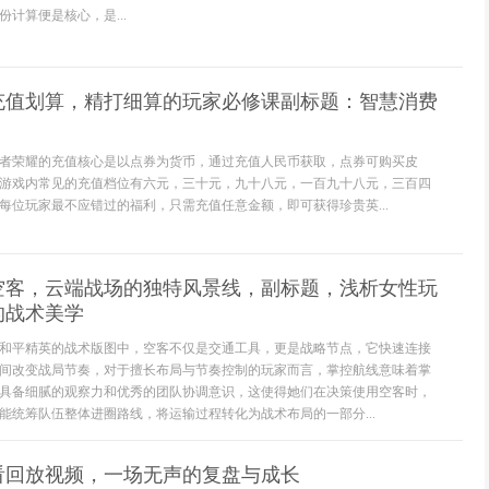
计算便是核心，是...
充值划算，精打细算的玩家必修课副标题：智慧消费
者荣耀的充值核心是以点券为货币，通过充值人民币获取，点券可购买皮
游戏内常见的充值档位有六元，三十元，九十八元，一百九十八元，三百四
每位玩家最不应错过的福利，只需充值任意金额，即可获得珍贵英...
空客，云端战场的独特风景线，副标题，浅析女性玩
的战术美学
和平精英的战术版图中，空客不仅是交通工具，更是战略节点，它快速连接
间改变战局节奏，对于擅长布局与节奏控制的玩家而言，掌控航线意味着掌
具备细腻的观察力和优秀的团队协调意识，这使得她们在决策使用空客时，
能统筹队伍整体进圈路线，将运输过程转化为战术布局的一部分...
看回放视频，一场无声的复盘与成长