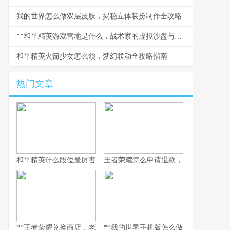
我的世界怎么做双层皮肤，揭秘立体装扮制作全攻略
**和平精英游戏营地是什么，战术家的虚拟沙盘与社交枢纽**
和平精英火箭少女怎么领，梦幻联动全攻略指南
热门文章
和平精英什么段位最厉害，探寻段位背后的实力真相，副标题，巅
王者荣耀怎么申请退款，玩家权益守护
**王者荣耀兑换商店，老玩家的策略与情怀之地，副标题，积攒与抉
**我的世界手机版怎么做地狱门，手机