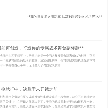
**我的世界怎么用活塞,从基础到精妙的机关艺术**
间如何创造，打造你的专属战术舞台副标题**
本功能**在和平精英中，房间功能是一个强大却被部分玩家低估的利器，它并
一个充满可能性的战术实验室，通过创建房间，你可以脱离随机匹配的不可
牢牢掌握在自己手中，无论是为了与固定队友磨...
一枪就打中，决胜于未开镜之前
判与掌控之道核心要义非瞄准镜许多玩家追求一枪制敌，总会不自觉地迷信
正的关键往往在开镜之前就决定了，子弹的轨迹并非始于扣动扳机那一刻，
的理解与预判，当敌人还在拘泥于准星时，你已经完成了对距离风向甚至其