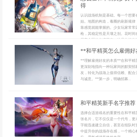
得
认识战场机制是基础。每一个想要
始。地图的构造，毒圈的刷新规律
靠感觉就能掌握的。少女玩家常常
枪，其稳定性是天壤之别。花时间
局安全区的收缩节奏，这是构筑你游
**和平精英怎么雇佣
**理解雇佣好友的本质**在和平
更深刻地指向一种玩家间的默契招
友，转化为战场上值得信赖、配合
与诚意。**第一步，明确招募...
和平精英新手名字推荐
选择合适游戏名的重要性在和平精
张名片，它不仅仅是一个代号，更
字能迅速建立自信，甚至在组队时
中提升你的战场存在感，一个精心