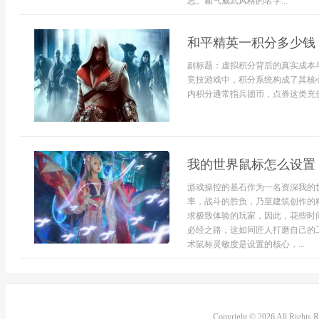
忘。霸气威武风格的名字...
和平精英一积分多少钱
副标题：虚拟积分背后的真实成本
竞技游戏中，积分系统构成了其核
内积分通常指兵团币，点券这类充值
我的世界鼠标怎么设置
游戏操控的基石作为一名资深我的
率，战斗的胜负，乃至建筑创作的
求极致体验的玩家，因此，花些时
必经之路，这如同匠人打磨自己的
术鼠标灵敏度是设置的核心，...
Copyright © 2026 All Rights