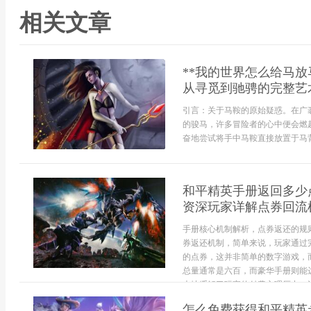
相关文章
**我的世界怎么给马
从寻觅到驰骋的完整艺术
引言：关于马鞍的原始疑惑。在广
的骏马，许多冒险者的心中便会燃
奋地尝试将手中马鞍直接放置于马背
和平精英手册返回多少
资深玩家详解点券回流
手册核心机制解析，点券返还的规
券返还机制，简单来说，玩家通过
的点券，这并非简单的数字游戏，
总量通常是六百，而豪华手册则能
大地缓解了玩家的付费心理压力，让.
怎么免费获得和平精英