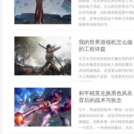
副标题，点亮虚拟世界的科技之光
独特电子系统，它让静态世界活了
以传导能量，但距离有限需要中继
向器，还有比较器这个神奇元件能
能量有强有弱信号...
我的世界游戏机怎么做
的工程诗篇
引言从无到有的创造乐趣在我的世
听起来像是将虚拟嵌入虚拟的魔法
术的终极挑战，这需要玩家同时扮
大工程都始于蓝图，你需要先问自
还是设计一...
和平精英兑换黑色风衣
背后的战术与执念
引子，商城里的惊鸿一瞥第一次在
最新炫目的时装，没有浮夸的光效
微扬起，却散发着一种冷峻而权威
一个宣言，一种身份的象征，从此，