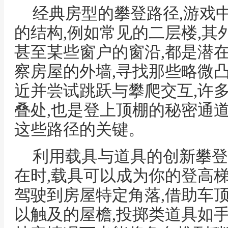
经典房型的攀登路径,游戏
的结构,例如常见的二层楼,其
甚至某些窗户的窗沿,都是潜
察房屋的外墙,寻找那些略微
近并尝试跳跃与攀爬交互,许
叠处,也是登上顶棚的秘密通道
这些路径的关键。
利用载具与道具的创新攀登
在时,载具可以成为你的登高梯
驾驶到房屋特定角落,借助车
以触及的屋檐,投掷类道具如