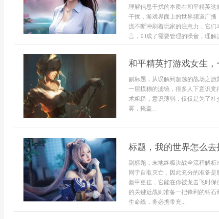
理解信息干扰的本质在和平精英这
干扰，游戏界面上的世界频道广播
流不断冲刷着玩家的注意力，它们
言，却成了需要管理的噪音，理解这
和平精英打游戏女生，
副标题，从误解到超越的战场之旅
一层模糊的滤镜，很多人下意识觉
术粗糙，意识薄弱，仅仅是为了社
雾，掩盖...
标题，我的世界怎么去
副标题，末地终极决战全流程解析
同于自取灭亡，因此充分的准备是
盔甲更佳，它能在你被龙击飞时保
的关键近战则准备一把锋利的钻石
生命线，务必携带充...