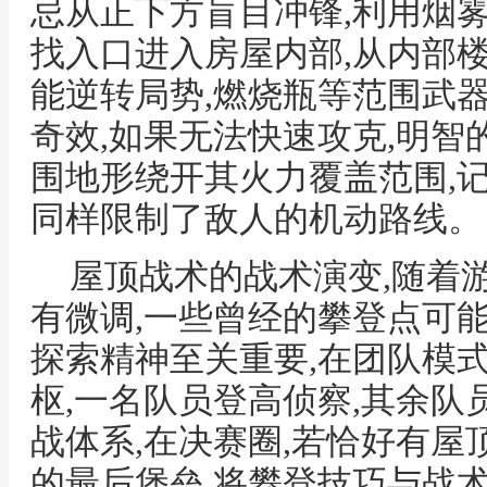
忌从正下方盲目冲锋,利用烟
找入口进入房屋内部,从内部
能逆转局势,燃烧瓶等范围武
奇效,如果无法快速攻克,明智
围地形绕开其火力覆盖范围,记
同样限制了敌人的机动路线。
屋顶战术的战术演变,随着
有微调,一些曾经的攀登点可能
探索精神至关重要,在团队模
枢,一名队员登高侦察,其余队
战体系,在决赛圈,若恰好有屋
的最后堡垒,将攀登技巧与战