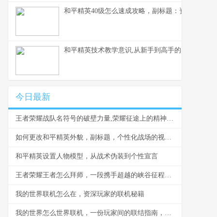
和平精英40级怎么速成攻略，副标题：资深玩家的
和平精英技术教学意识,从新手到高手的实战蜕变副
今日最新
王者荣耀战队名符号的破壁力量,荣耀征途上的精神图腾
如何更改和平精英外貌，副标题，个性化战场的视觉革新之路
和平精英设置人物模型，从战术伪装到个性宣言
王者荣耀王者怎么拜师，一段携手超越的峡谷征程，副标题为师徒系统深度指南与情感联结
我的世界联机怎么在，资深玩家的联机秘籍
我的世界怎么世界联机，一份玩家间的联结指南，副标题是携手方块宇宙的通行证。