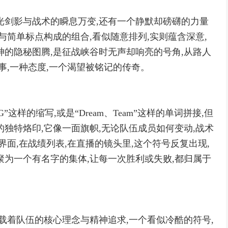
光剑影与战术的瞬息万变,还有一个静默却磅礴的力量
与简单标点构成的组合,看似随意排列,实则蕴含深意,
神的隐秘图腾,是征战峡谷时无声却响亮的号角,从路人
事,一种态度,一个渴望被铭记的传奇。
”这样的缩写,或是“Dream、Team”这样的单词拼接,但
独特烙印,它像一面旗帜,无论队伍成员如何变动,战术
界面,在战绩列表,在直播的镜头里,这个符号反复出现,
聚为一个有名字的集体,让每一次胜利或失败,都归属于
载着队伍的核心理念与精神追求,一个看似冷酷的符号,