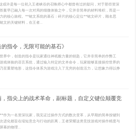
，这或许是每一位初入王者峡谷的召唤师心中都曾有过的疑问，对于那些资深
答案早已融入每一次对局的细微体验之中，它并非简单的材料堆积，而是一
力的核心旅程。**铭文系统的基石：碎片的核心定位**铭文碎片，顾名思
文的关键材料，在王者...
造的指令，无限可能的基石》
世界中，创造的指令是玩家通往神祇般力量的钥匙，它并非简单的作弊工
游戏体验的语言系统，通过输入特定的文本命令，玩家能够直接操控世界的
乃至重塑地形，这指令体系为游戏注入了无穷的创造活力，让想象力得以挣
手柄，指尖上的战术革命，副标题，自定义键位颠覆竞
势**作为一名资深玩家，我见证过操作方式的数次变革，从早期的简单按键到
次进化都旨在缩短意念与行动的距离，王者荣耀这类竞技游戏对操作精度与
幕的物理...