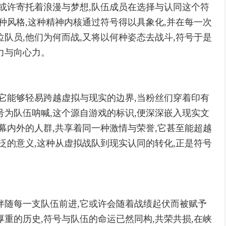
,或许寄托着浪漫与梦想,队伍成员在选择与认同这个符
种风格,这种精神内核通过符号得以具象化,并在每一次
队员,他们为何而战,又将以何种姿态去战斗,符号于是
力与向心力。
,它能够轻易跨越虚拟与现实的边界,当粉丝们穿着印有
号为队伍呐喊,这个源自游戏的标识,便深深嵌入现实文
幕内外的人群,共享着同一种激情与荣誉,它甚至能超越
泛的意义,这种从虚拟战队到现实认同的转化,正是符号
伴随每一支队伍前进,它或许会随着战绩起伏而被赋予
重的历史,符号与队伍的命运已然同构,共荣共损,在峡