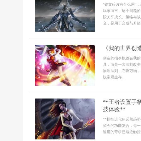
“铭文碎片有什么用”
玩家而言，这个问题的
段关乎成长、策略与战
义，是用于合成与升级铭
《我的世界创
创造的指令概述在我的
具，而是一套深刻改变
物理法则，召唤万物，
脱常规生存...
**王者设置
技体验**
**操控进化的必然趋
如今的功能复合，每一
速度的苛求已逼近触控屏