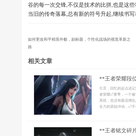
谷的每一次交锋,不仅是技术的比拼,也是这些
当旧的传奇落幕,总有新的符号升起,继续书写
如何更改和平精英外貌，副标题，个性化战场的视觉革新之
路
相关文章
**王者荣耀段
引言，回忆的起点还记
者荣耀s7赛季，一个
系统，也没有眼花缭乱
全力的原始冲动，s7不
**王者铭文碎