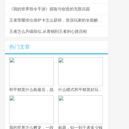
《我的世界指令手游》探险与创造的无限乐园
王者荣耀排位保护卡怎么获得，资深玩家的全面解析与心得
王者怎么升级段位,从青铜到王者的心路历程
热门文章
和平精英什么枪最后，战术博弈与心理博弈的终极考验
什么模式和平精英好玩，探寻战术竞技
我的世界怎么孵龙，一段古老传说的复苏之旅
标题，钻一到王者多少钱，一场段位攀