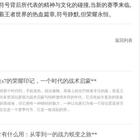
符号背后所代表的精神与文化的碰撞,当新的赛季来临,
着王者世界的热血篇章,符号静默,但荣耀永恒。
返回列表
位s7的荣耀印记，一个时代的战术启蒙**
得那个时代吗，手机发热，指尖微颤，屏幕上的光芒映着专注的脸，那是王
被许多资深玩家视为战术启蒙与纯粹激情并存的年代，它没有如今复杂的装备
的英雄海，但它拥有一种独特的魅力，一种让玩家们为每一个段位星星拼尽
仅仅是一个赛季代号，它是一枚深刻的荣...
片有什么用：从零到一的战力蜕变之旅**