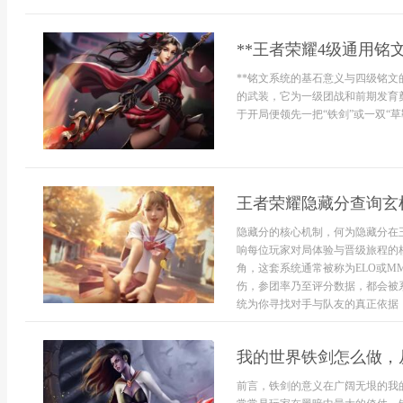
**王者荣耀4级通用铭
**铭文系统的基石意义与四级铭文
的武装，它为一级团战和前期发育
于开局便领先一把“铁剑”或一双“草
王者荣耀隐藏分查询玄
隐藏分的核心机制，何为隐藏分在
响每位玩家对局体验与晋级旅程的
角，这套系统通常被称为ELO或
伤，参团率乃至评分数据，都会被
统为你寻找对手与队友的真正依据，它
我的世界铁剑怎么做，
前言，铁剑的意义在广阔无垠的我