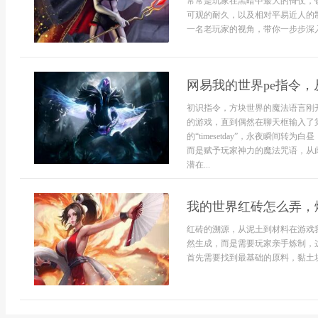
常常是玩家在黑暗中最大的倚仗，
可观的耐久，以及相对平易近人的
一名老玩家的视角，带你一步步深入
网易我的世界pe指令
初识指令，方块世界的魔法语言刚
的游戏，直到偶然在聊天框输入了
的“timesetday”，永夜瞬
而是赋予玩家神力的魔法咒语，从
潜在...
我的世界红砖怎么弄，
红砖的溯源，从泥土到材料在游戏
然生成，而是需要玩家亲手炼制，
首先需要找到最基础的原料，黏土块