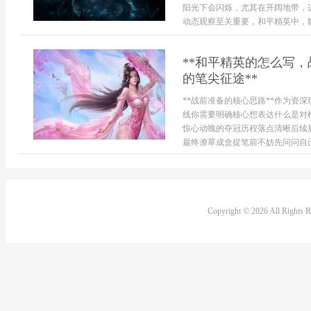
阳光下会闪烁，尤其在开阔地带，
动态观察至关重要，和平精英中，静
**和平精英的怎么写
的笔尖征途**
**战前准备的核心思路**作为资
线你需要明确核心想表达什么是对
惊心动魄的夺冠历程落点清晰后续
最终潦草成盒提笔前不妨先问问自己
Copyright © 2026 All Rights