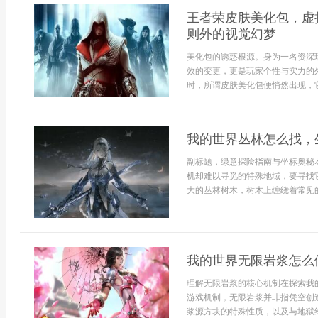
王者荣皮肤美化包，虚
则外的视觉幻梦
美化包的诱惑根源。身为一名资深
效的变更，更是玩家个性与实力的
时，所谓皮肤美化包便悄然出现，它
我的世界丛林怎么找，
副标题，绿意探险指南与坐标奥秘
机却难以寻觅的特殊地域，要寻找
大的丛林树木，树木上缠绕着常见的
我的世界无限岩浆怎么
理解无限岩浆的核心机制在探索我
游戏机制，无限岩浆并非指凭空创
浆源方块的特殊性质，以及与地狱