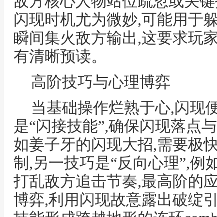
敌方核心人物站位疏忽或关键
闪现时机尤为微妙,可能用于
瞬间集火敌方输出,这要求玩
有清晰预读。
高阶技巧与心理博弈
当基础操作烂熟于心,闪现
是“闪接技能”,确保闪现落点
如姜子牙的闪现大招,需要极
制,另一技巧是“反向心理”,例
打乱敌方追击节奏,最高阶的
博弈,利用闪现故意露出破绽